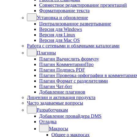
Совместное редактирование презентаций
Форматирование текста
Установка и обновление
Централизованное развертывание
Версия для Windows
Версия для Linux
Версия для Mac OS
Работа с сетевыми и облачными каталогами
Плагины
Плагин Вычислить формулу
Плагин КомментарииПро
Плагин Подпись PDF
Плагин Проверка орфографии в комментария
Плагин Формат с разделителями
Плагин Чат-бот
Добавление плагинов
Лицензии и активация продукта
Часто задаваемые вопросы
Разработчикам
Добавление провайдера DMS
Отладка
Макросы
Общее о макросах