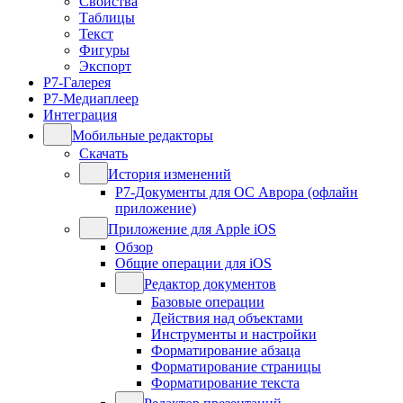
Свойства
Таблицы
Текст
Фигуры
Экспорт
Р7-Галерея
Р7-Медиаплеер
Интеграция
Мобильные редакторы
Скачать
История изменений
Р7-Документы для ОС Аврора (офлайн
приложение)
Приложение для Apple iOS
Обзор
Общие операции для iOS
Редактор документов
Базовые операции
Действия над объектами
Инструменты и настройки
Форматирование абзаца
Форматирование страницы
Форматирование текста