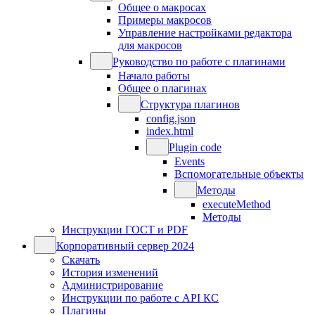
Общее о макросах
Примеры макросов
Управление настройками редактора
для макросов
Руководство по работе с плагинами
Начало работы
Общее о плагинах
Структура плагинов
config.json
index.html
Plugin code
Events
Вспомогательные объекты
Методы
executeMethod
Методы
Инструкции ГОСТ и PDF
Корпоративный сервер 2024
Скачать
История изменений
Администрирование
Инструкции по работе с API КС
Плагины