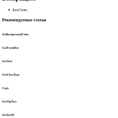
boolean
Рекомендуемые статьи
SetBackgroundColor
GetFormKey
GetText
GetClassType
Copy
GetTipText
SetTextPr