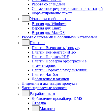
Работа со слайдами
Совместное редактирование презентаций
Форматирование текста
Установка и обновление
Версия для Windows
Версия для Linux
Версия для Mac OS
Работа с сетевыми и облачными каталогами
Плагины
Плагин Вычислить формулу
Плагин КомментарииПро
Плагин Подпись PDF
Плагин Проверка орфографии в
комментариях
Плагин Формат с разделителями
Плагин Чат-бот
Добавление плагинов
Лицензии и активация продукта
Часто задаваемые вопросы
Разработчикам
Добавление провайдера DMS
Отладка
Макросы