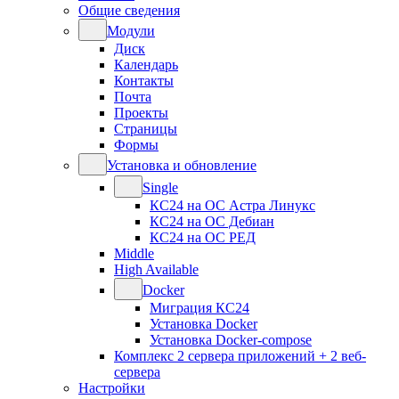
Общие сведения
Модули
Диск
Календарь
Контакты
Почта
Проекты
Страницы
Формы
Установка и обновление
Single
КС24 на ОС Астра Линукс
КС24 на ОС Дебиан
КС24 на ОС РЕД
Middle
High Available
Docker
Миграция КС24
Установка Docker
Установка Docker-compose
Комплекс 2 сервера приложений + 2 веб-
сервера
Настройки