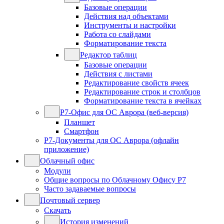
Базовые операции
Действия над объектами
Инструменты и настройки
Работа со слайдами
Форматирование текста
Редактор таблиц
Базовые операции
Действия с листами
Редактирование свойств ячеек
Редактирование строк и столбцов
Форматирование текста в ячейках
Р7-Офис для ОС Аврора (веб-версия)
Планшет
Смартфон
Р7-Документы для ОС Аврора (офлайн
приложение)
Облачный офис
Модули
Общие вопросы по Облачному Офису Р7
Часто задаваемые вопросы
Почтовый сервер
Скачать
История изменений