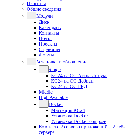
Плагины
Общие сведения
Модули
Диск
Календарь
Контакты
Почта
Проекты
Страницы
Формы
Установка и обновление
Single
КС24 на ОС Астра Линукс
КС24 на ОС Дебиан
КС24 на ОС РЕД
Middle
High Available
Docker
Миграция КС24
Установка Docker
Установка Docker-compose
Комплекс 2 сервера приложений + 2 веб-
сервера