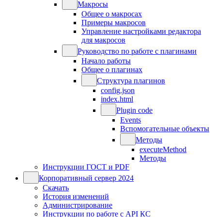
Макросы
Общее о макросах
Примеры макросов
Управление настройками редактора
для макросов
Руководство по работе с плагинами
Начало работы
Общее о плагинах
Структура плагинов
config.json
index.html
Plugin code
Events
Вспомогательные объекты
Методы
executeMethod
Методы
Инструкции ГОСТ и PDF
Корпоративный сервер 2024
Скачать
История изменений
Администрирование
Инструкции по работе с API КС