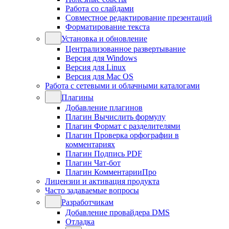
Работа со слайдами
Совместное редактирование презентаций
Форматирование текста
Установка и обновление
Централизованное развертывание
Версия для Windows
Версия для Linux
Версия для Mac OS
Работа с сетевыми и облачными каталогами
Плагины
Добавление плагинов
Плагин Вычислить формулу
Плагин Формат с разделителями
Плагин Проверка орфографии в
комментариях
Плагин Подпись PDF
Плагин Чат-бот
Плагин КомментарииПро
Лицензии и активация продукта
Часто задаваемые вопросы
Разработчикам
Добавление провайдера DMS
Отладка