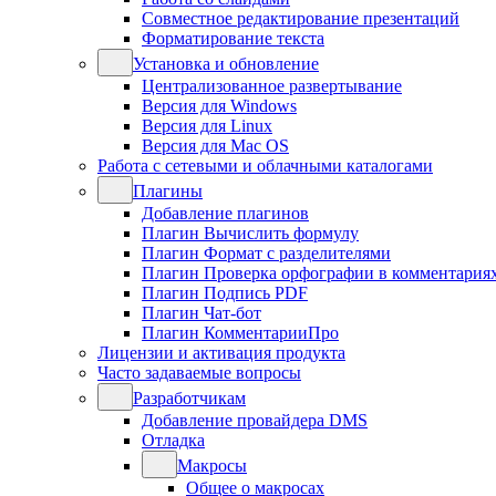
Совместное редактирование презентаций
Форматирование текста
Установка и обновление
Централизованное развертывание
Версия для Windows
Версия для Linux
Версия для Mac OS
Работа с сетевыми и облачными каталогами
Плагины
Добавление плагинов
Плагин Вычислить формулу
Плагин Формат с разделителями
Плагин Проверка орфографии в комментария
Плагин Подпись PDF
Плагин Чат-бот
Плагин КомментарииПро
Лицензии и активация продукта
Часто задаваемые вопросы
Разработчикам
Добавление провайдера DMS
Отладка
Макросы
Общее о макросах