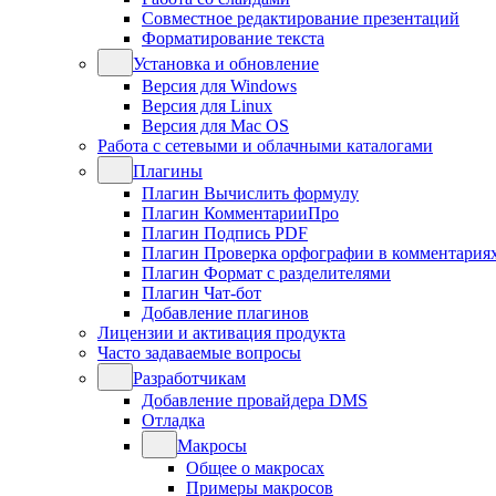
Совместное редактирование презентаций
Форматирование текста
Установка и обновление
Версия для Windows
Версия для Linux
Версия для Mac OS
Работа с сетевыми и облачными каталогами
Плагины
Плагин Вычислить формулу
Плагин КомментарииПро
Плагин Подпись PDF
Плагин Проверка орфографии в комментария
Плагин Формат с разделителями
Плагин Чат-бот
Добавление плагинов
Лицензии и активация продукта
Часто задаваемые вопросы
Разработчикам
Добавление провайдера DMS
Отладка
Макросы
Общее о макросах
Примеры макросов