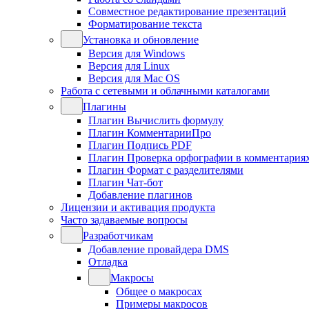
Совместное редактирование презентаций
Форматирование текста
Установка и обновление
Версия для Windows
Версия для Linux
Версия для Mac OS
Работа с сетевыми и облачными каталогами
Плагины
Плагин Вычислить формулу
Плагин КомментарииПро
Плагин Подпись PDF
Плагин Проверка орфографии в комментария
Плагин Формат с разделителями
Плагин Чат-бот
Добавление плагинов
Лицензии и активация продукта
Часто задаваемые вопросы
Разработчикам
Добавление провайдера DMS
Отладка
Макросы
Общее о макросах
Примеры макросов