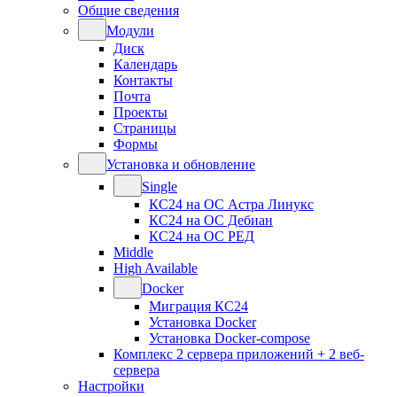
Общие сведения
Модули
Диск
Календарь
Контакты
Почта
Проекты
Страницы
Формы
Установка и обновление
Single
КС24 на ОС Астра Линукс
КС24 на ОС Дебиан
КС24 на ОС РЕД
Middle
High Available
Docker
Миграция КС24
Установка Docker
Установка Docker-compose
Комплекс 2 сервера приложений + 2 веб-
сервера
Настройки