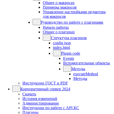
Общее о макросах
Примеры макросов
Управление настройками редактора
для макросов
Руководство по работе с плагинами
Начало работы
Общее о плагинах
Структура плагинов
config.json
index.html
Plugin code
Events
Вспомогательные объекты
Методы
executeMethod
Методы
Инструкции ГОСТ и PDF
Корпоративный сервер 2024
Скачать
История изменений
Администрирование
Инструкции по работе с API КС
Плагины