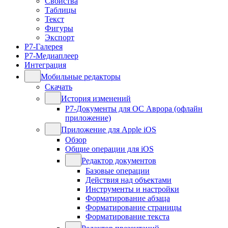
Свойства
Таблицы
Текст
Фигуры
Экспорт
Р7-Галерея
Р7-Медиаплеер
Интеграция
Мобильные редакторы
Скачать
История изменений
Р7-Документы для ОС Аврора (офлайн
приложение)
Приложение для Apple iOS
Обзор
Общие операции для iOS
Редактор документов
Базовые операции
Действия над объектами
Инструменты и настройки
Форматирование абзаца
Форматирование страницы
Форматирование текста