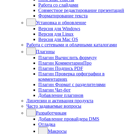
Работа со слайдами
Совместное редактирование презентаций
Форматирование текста
Установка и обновление
Версия для Windows
Версия для Linux
Версия для Mac OS
Работа с сетевыми и облачными каталогами
Плагины
Плагин Вычислить формулу
Плагин КомментарииПро
Плагин Подпись PDF
Плагин Проверка орфографии в
комментариях
Плагин Формат с разделителями
Плагин Чат-бот
Добавление плагинов
Лицензии и активация продукта
Часто задаваемые вопросы
Разработчикам
Добавление провайдера DMS
Отладка
Макросы