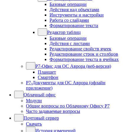
Базовые операции
Действия над объектами
Инструменты и настройки
Работа со слайдами
Форматирование текста
Редактор таблиц
Базовые операции
Действия с листами
Редактирование свойств ячеек
Редактирование строк и столбцов
Форматирование текста в ячейках
Р7-Офис для ОС Аврора (веб-версия)
Планшет
Смартфон
Р7-Документы для ОС Аврора (офлайн
приложение)
Облачный офис
Модули
Общие вопросы по Облачному Офису Р7
Часто задаваемые вопросы
Почтовый сервер
Скачать
История изменений