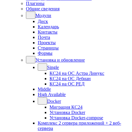
Плагины
Общие сведения
Модули
Диск
Календарь
Контакты
Почта
Проекты
Страницы
Формы
Установка и обновление
Single
КС24 на ОС Астра Линукс
КС24 на ОС Дебиан
КС24 на ОС РЕД
Middle
High Available
Docker
Миграция КС24
Установка Docker
Установка Docker-compose
Комплекс 2 сервера приложений + 2 веб-
сервера