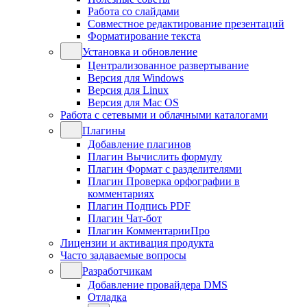
Работа со слайдами
Совместное редактирование презентаций
Форматирование текста
Установка и обновление
Централизованное развертывание
Версия для Windows
Версия для Linux
Версия для Mac OS
Работа с сетевыми и облачными каталогами
Плагины
Добавление плагинов
Плагин Вычислить формулу
Плагин Формат с разделителями
Плагин Проверка орфографии в
комментариях
Плагин Подпись PDF
Плагин Чат-бот
Плагин КомментарииПро
Лицензии и активация продукта
Часто задаваемые вопросы
Разработчикам
Добавление провайдера DMS
Отладка