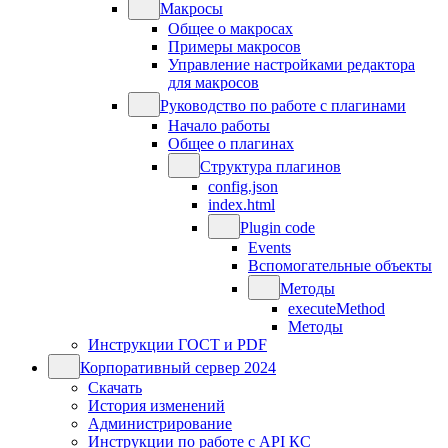
Макросы
Общее о макросах
Примеры макросов
Управление настройками редактора
для макросов
Руководство по работе с плагинами
Начало работы
Общее о плагинах
Структура плагинов
config.json
index.html
Plugin code
Events
Вспомогательные объекты
Методы
executeMethod
Методы
Инструкции ГОСТ и PDF
Корпоративный сервер 2024
Скачать
История изменений
Администрирование
Инструкции по работе с API КС