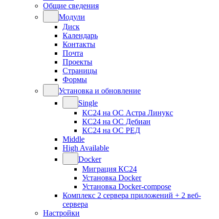
Общие сведения
Модули
Диск
Календарь
Контакты
Почта
Проекты
Страницы
Формы
Установка и обновление
Single
КС24 на ОС Астра Линукс
КС24 на ОС Дебиан
КС24 на ОС РЕД
Middle
High Available
Docker
Миграция КС24
Установка Docker
Установка Docker-compose
Комплекс 2 сервера приложений + 2 веб-
сервера
Настройки