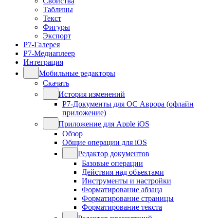
Свойства
Таблицы
Текст
Фигуры
Экспорт
Р7-Галерея
Р7-Медиаплеер
Интеграция
Мобильные редакторы
Скачать
История изменений
Р7-Документы для ОС Аврора (офлайн
приложение)
Приложение для Apple iOS
Обзор
Общие операции для iOS
Редактор документов
Базовые операции
Действия над объектами
Инструменты и настройки
Форматирование абзаца
Форматирование страницы
Форматирование текста