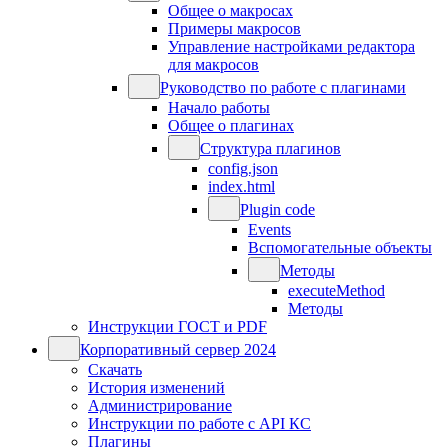
Общее о макросах
Примеры макросов
Управление настройками редактора
для макросов
Руководство по работе с плагинами
Начало работы
Общее о плагинах
Структура плагинов
config.json
index.html
Plugin code
Events
Вспомогательные объекты
Методы
executeMethod
Методы
Инструкции ГОСТ и PDF
Корпоративный сервер 2024
Скачать
История изменений
Администрирование
Инструкции по работе с API КС
Плагины