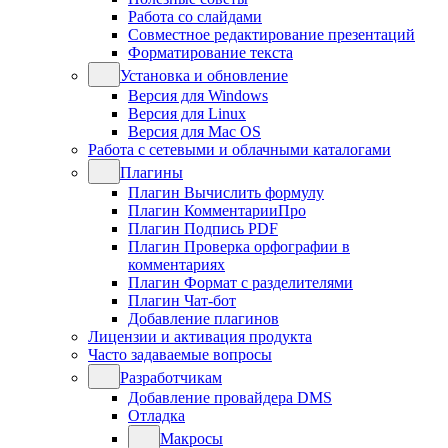
Работа со слайдами
Совместное редактирование презентаций
Форматирование текста
Установка и обновление
Версия для Windows
Версия для Linux
Версия для Mac OS
Работа с сетевыми и облачными каталогами
Плагины
Плагин Вычислить формулу
Плагин КомментарииПро
Плагин Подпись PDF
Плагин Проверка орфографии в
комментариях
Плагин Формат с разделителями
Плагин Чат-бот
Добавление плагинов
Лицензии и активация продукта
Часто задаваемые вопросы
Разработчикам
Добавление провайдера DMS
Отладка
Макросы