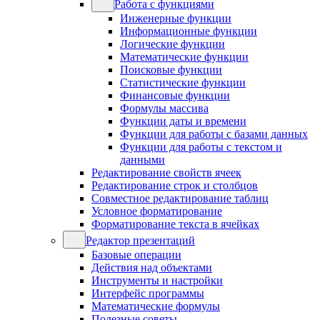
Работа с функциями
Инженерные функции
Информационные функции
Логические функции
Математические функции
Поисковые функции
Статистические функции
Финансовые функции
Формулы массива
Функции даты и времени
Функции для работы с базами данных
Функции для работы с текстом и
данными
Редактирование свойств ячеек
Редактирование строк и столбцов
Совместное редактирование таблиц
Условное форматирование
Форматирование текста в ячейках
Редактор презентаций
Базовые операции
Действия над объектами
Инструменты и настройки
Интерфейс программы
Математические формулы
Полезные советы