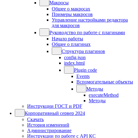
Макросы
Общее о макросах
Примеры макросов
Управление настройками редактора
для макросов
Руководство по работе с плагинами
Начало работы
Общее о плагинах
Структура плагинов
config.json
index.html
Plugin code
Events
Вспомогательные объекты
Методы
executeMethod
Методы
Инструкции ГОСТ и PDF
Корпоративный сервер 2024
Скачать
История изменений
Администрирование
Инструкции по работе с API КС