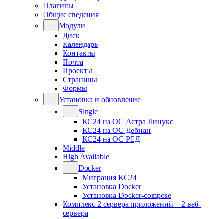
Плагины
Общие сведения
Модули
Диск
Календарь
Контакты
Почта
Проекты
Страницы
Формы
Установка и обновление
Single
КС24 на ОС Астра Линукс
КС24 на ОС Дебиан
КС24 на ОС РЕД
Middle
High Available
Docker
Миграция КС24
Установка Docker
Установка Docker-compose
Комплекс 2 сервера приложений + 2 веб-
сервера