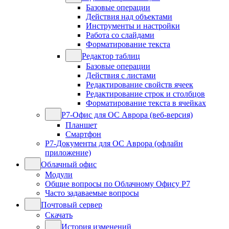
Базовые операции
Действия над объектами
Инструменты и настройки
Работа со слайдами
Форматирование текста
Редактор таблиц
Базовые операции
Действия с листами
Редактирование свойств ячеек
Редактирование строк и столбцов
Форматирование текста в ячейках
Р7-Офис для ОС Аврора (веб-версия)
Планшет
Смартфон
Р7-Документы для ОС Аврора (офлайн
приложение)
Облачный офис
Модули
Общие вопросы по Облачному Офису Р7
Часто задаваемые вопросы
Почтовый сервер
Скачать
История изменений