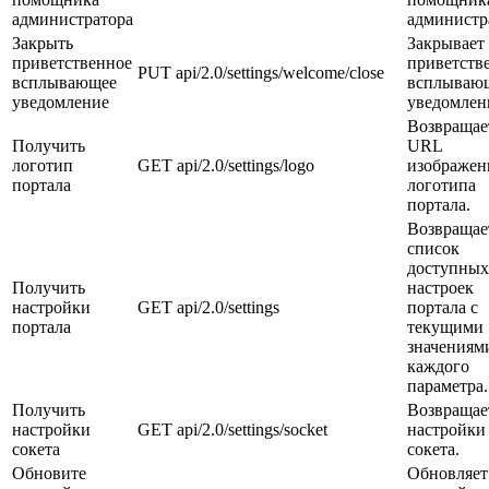
администратора
администр
Закрыть
Закрывает
приветственное
приветств
PUT
api/2.0/settings/welcome/close
всплывающее
всплываю
уведомление
уведомлен
Возвращае
Получить
URL
логотип
GET
api/2.0/settings/logo
изображен
портала
логотипа
портала.
Возвращае
список
доступных
Получить
настроек
настройки
GET
api/2.0/settings
портала с
портала
текущими
значениям
каждого
параметра.
Получить
Возвращае
настройки
GET
api/2.0/settings/socket
настройки
сокета
сокета.
Обновите
Обновляет