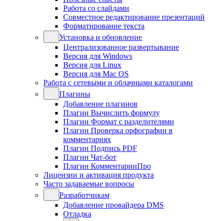
Работа со слайдами
Совместное редактирование презентаций
Форматирование текста
Установка и обновление
Централизованное развертывание
Версия для Windows
Версия для Linux
Версия для Mac OS
Работа с сетевыми и облачными каталогами
Плагины
Добавление плагинов
Плагин Вычислить формулу
Плагин Формат с разделителями
Плагин Проверка орфографии в
комментариях
Плагин Подпись PDF
Плагин Чат-бот
Плагин КомментарииПро
Лицензии и активация продукта
Часто задаваемые вопросы
Разработчикам
Добавление провайдера DMS
Отладка