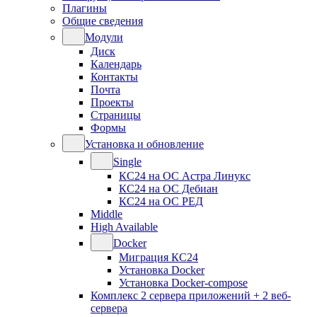
Плагины
Общие сведения
Модули
Диск
Календарь
Контакты
Почта
Проекты
Страницы
Формы
Установка и обновление
Single
КС24 на ОС Астра Линукс
КС24 на ОС Дебиан
КС24 на ОС РЕД
Middle
High Available
Docker
Миграция КС24
Установка Docker
Установка Docker-compose
Комплекс 2 сервера приложений + 2 веб-
сервера