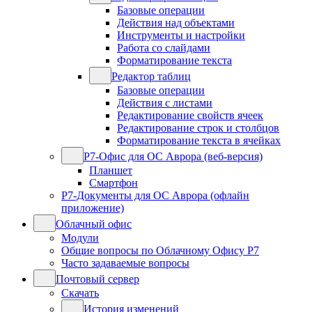
Базовые операции
Действия над объектами
Инструменты и настройки
Работа со слайдами
Форматирование текста
Редактор таблиц
Базовые операции
Действия с листами
Редактирование свойств ячеек
Редактирование строк и столбцов
Форматирование текста в ячейках
Р7-Офис для ОС Аврора (веб-версия)
Планшет
Смартфон
Р7-Документы для ОС Аврора (офлайн
приложение)
Облачный офис
Модули
Общие вопросы по Облачному Офису Р7
Часто задаваемые вопросы
Почтовый сервер
Скачать
История изменений