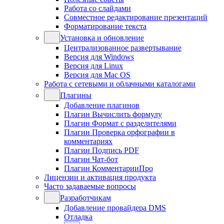
Работа со слайдами
Совместное редактирование презентаций
Форматирование текста
Установка и обновление
Централизованное развертывание
Версия для Windows
Версия для Linux
Версия для Mac OS
Работа с сетевыми и облачными каталогами
Плагины
Добавление плагинов
Плагин Вычислить формулу
Плагин Формат с разделителями
Плагин Проверка орфографии в
комментариях
Плагин Подпись PDF
Плагин Чат-бот
Плагин КомментарииПро
Лицензии и активация продукта
Часто задаваемые вопросы
Разработчикам
Добавление провайдера DMS
Отладка