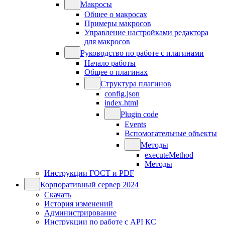
Макросы
Общее о макросах
Примеры макросов
Управление настройками редактора
для макросов
Руководство по работе с плагинами
Начало работы
Общее о плагинах
Структура плагинов
config.json
index.html
Plugin code
Events
Вспомогательные объекты
Методы
executeMethod
Методы
Инструкции ГОСТ и PDF
Корпоративный сервер 2024
Скачать
История изменений
Администрирование
Инструкции по работе с API КС