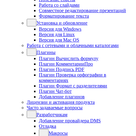
Работа со слайдами
Совместное редактирование презентаций
Форматирование текста
Установка и обновление
Версия для Windows
Версия для Linux
Версия для Mac OS
Работа с сетевыми и облачными каталогами
Плагины
Плагин Вычислить формулу
Плагин КомментарииПро
Плагин Подпись PDF
Плагин Проверка орфографии в
комментариях
Плагин Формат с разделителями
Плагин Чат-бот
Добавление плагинов
Лицензии и активация продукта
Часто задаваемые вопросы
Разработчикам
Добавление провайдера DMS
Отладка
Макросы