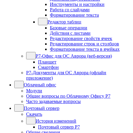
Инструменты и настройки
Работа со слайдами
Форматирование текста
Редактор таблиц
Базовые операции
Действия с листами
Редактирование свойств ячеек
Редактирование строк и столбцов
Форматирование текста в ячейках
Р7-Офис для ОС Аврора (веб-версия)
Планшет
Смартфон
Р7-Документы для ОС Аврора (офлайн
приложение)
Облачный офис
Модули
Общие вопросы по Облачному Офису Р7
Часто задаваемые вопросы
Почтовый сервер
Скачать
История изменений
Почтовый сервер Р7
Общие сведения