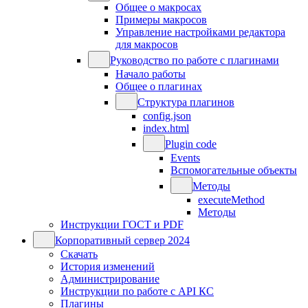
Общее о макросах
Примеры макросов
Управление настройками редактора
для макросов
Руководство по работе с плагинами
Начало работы
Общее о плагинах
Структура плагинов
config.json
index.html
Plugin code
Events
Вспомогательные объекты
Методы
executeMethod
Методы
Инструкции ГОСТ и PDF
Корпоративный сервер 2024
Скачать
История изменений
Администрирование
Инструкции по работе с API КС
Плагины