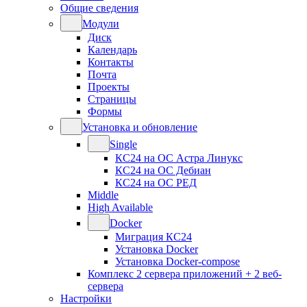
Общие сведения
Модули
Диск
Календарь
Контакты
Почта
Проекты
Страницы
Формы
Установка и обновление
Single
КС24 на ОС Астра Линукс
КС24 на ОС Дебиан
КС24 на ОС РЕД
Middle
High Available
Docker
Миграция КС24
Установка Docker
Установка Docker-compose
Комплекс 2 сервера приложений + 2 веб-
сервера
Настройки