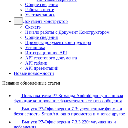
Общие сведения
Работа в почте
Учетная запись
Документ конструктор
Скачать
Начало работы с Документ Конструктором
Общие сведения
Примеры документ конструктора
Установка
Интеграционное API
API текстового документа
API таблиц
API презентаций
Новые возможности
Недавно обновлённые статьи
Пользователям Р7 Команда Android доступна новая
функция: копирование фрагмента текста из сообщения
Выпуск Р7-Офис версии 7.3: улучшенные формы и
безопасность, SmartArt, окно просмотра и многое другое
Выпуск Р7-Офис версии 7.3.3.220: улучшения и
добавления