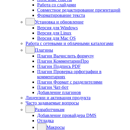
Работа со слайдами
Совместное редактирование презентаций
Форматирование текста
Установка и обновление
Версия для Windows
Версия для Linux
Версия для Mac OS
Работа с сетевыми и облачными каталогами
Плагины
Плагин Вычислить формулу
Плагин КомментарииПро
Плагин Подпись PDF
Плагин Проверка орфографии в
комментариях
Плагин Формат с разделителями
Плагин Чат-бот
Добавление плагинов
Лицензии и активация продукта
Часто задаваемые вопросы
Разработчикам
Добавление провайдера DMS
Отладка
Макросы