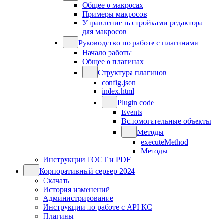
Общее о макросах
Примеры макросов
Управление настройками редактора
для макросов
Руководство по работе с плагинами
Начало работы
Общее о плагинах
Структура плагинов
config.json
index.html
Plugin code
Events
Вспомогательные объекты
Методы
executeMethod
Методы
Инструкции ГОСТ и PDF
Корпоративный сервер 2024
Скачать
История изменений
Администрирование
Инструкции по работе с API КС
Плагины