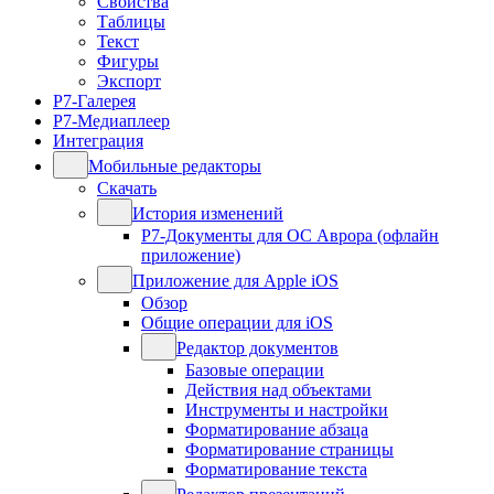
Свойства
Таблицы
Текст
Фигуры
Экспорт
Р7-Галерея
Р7-Медиаплеер
Интеграция
Мобильные редакторы
Скачать
История изменений
Р7-Документы для ОС Аврора (офлайн
приложение)
Приложение для Apple iOS
Обзор
Общие операции для iOS
Редактор документов
Базовые операции
Действия над объектами
Инструменты и настройки
Форматирование абзаца
Форматирование страницы
Форматирование текста