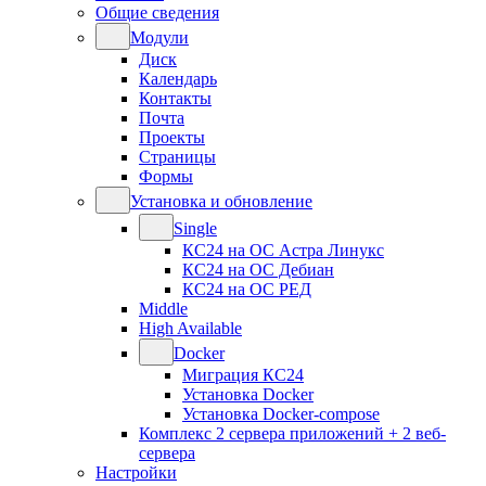
Общие сведения
Модули
Диск
Календарь
Контакты
Почта
Проекты
Страницы
Формы
Установка и обновление
Single
КС24 на ОС Астра Линукс
КС24 на ОС Дебиан
КС24 на ОС РЕД
Middle
High Available
Docker
Миграция КС24
Установка Docker
Установка Docker-compose
Комплекс 2 сервера приложений + 2 веб-
сервера
Настройки