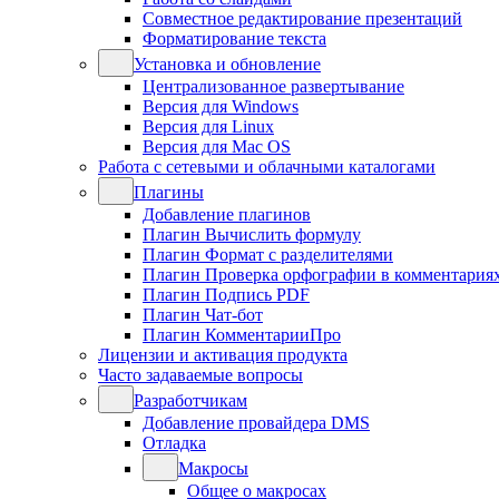
Совместное редактирование презентаций
Форматирование текста
Установка и обновление
Централизованное развертывание
Версия для Windows
Версия для Linux
Версия для Mac OS
Работа с сетевыми и облачными каталогами
Плагины
Добавление плагинов
Плагин Вычислить формулу
Плагин Формат с разделителями
Плагин Проверка орфографии в комментария
Плагин Подпись PDF
Плагин Чат-бот
Плагин КомментарииПро
Лицензии и активация продукта
Часто задаваемые вопросы
Разработчикам
Добавление провайдера DMS
Отладка
Макросы
Общее о макросах