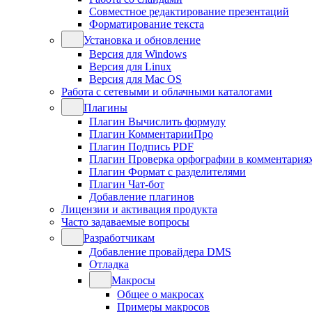
Совместное редактирование презентаций
Форматирование текста
Установка и обновление
Версия для Windows
Версия для Linux
Версия для Mac OS
Работа с сетевыми и облачными каталогами
Плагины
Плагин Вычислить формулу
Плагин КомментарииПро
Плагин Подпись PDF
Плагин Проверка орфографии в комментария
Плагин Формат с разделителями
Плагин Чат-бот
Добавление плагинов
Лицензии и активация продукта
Часто задаваемые вопросы
Разработчикам
Добавление провайдера DMS
Отладка
Макросы
Общее о макросах
Примеры макросов