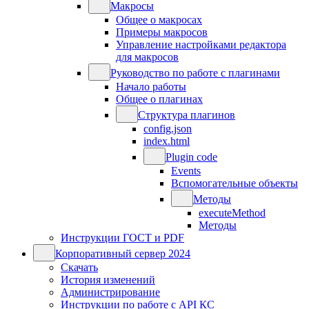
Макросы
Общее о макросах
Примеры макросов
Управление настройками редактора
для макросов
Руководство по работе с плагинами
Начало работы
Общее о плагинах
Структура плагинов
config.json
index.html
Plugin code
Events
Вспомогательные объекты
Методы
executeMethod
Методы
Инструкции ГОСТ и PDF
Корпоративный сервер 2024
Скачать
История изменений
Администрирование
Инструкции по работе с API КС