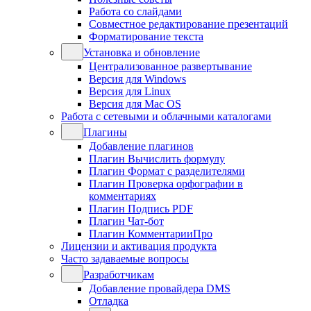
Работа со слайдами
Совместное редактирование презентаций
Форматирование текста
Установка и обновление
Централизованное развертывание
Версия для Windows
Версия для Linux
Версия для Mac OS
Работа с сетевыми и облачными каталогами
Плагины
Добавление плагинов
Плагин Вычислить формулу
Плагин Формат с разделителями
Плагин Проверка орфографии в
комментариях
Плагин Подпись PDF
Плагин Чат-бот
Плагин КомментарииПро
Лицензии и активация продукта
Часто задаваемые вопросы
Разработчикам
Добавление провайдера DMS
Отладка