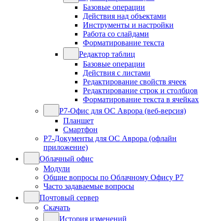
Базовые операции
Действия над объектами
Инструменты и настройки
Работа со слайдами
Форматирование текста
Редактор таблиц
Базовые операции
Действия с листами
Редактирование свойств ячеек
Редактирование строк и столбцов
Форматирование текста в ячейках
Р7-Офис для ОС Аврора (веб-версия)
Планшет
Смартфон
Р7-Документы для ОС Аврора (офлайн
приложение)
Облачный офис
Модули
Общие вопросы по Облачному Офису Р7
Часто задаваемые вопросы
Почтовый сервер
Скачать
История изменений