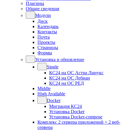
Плагины
Общие сведения
Модули
Диск
Календарь
Контакты
Почта
Проекты
Страницы
Формы
Установка и обновление
Single
КС24 на ОС Астра Линукс
КС24 на ОС Дебиан
КС24 на ОС РЕД
Middle
High Available
Docker
Миграция КС24
Установка Docker
Установка Docker-compose
Комплекс 2 сервера приложений + 2 веб-
сервера