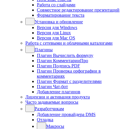
Работа со слайдами
Совместное редактирование презентаций
Форматирование текста
Установка и обновление
Версия для Windows
Версия для Linux
Версия для Mac OS
Работа с сетевыми и облачными каталогами
Плагины
Плагин Вычислить формулу
Плагин КомментарииПро
Плагин Подпись PDF
Плагин Проверка орфографии в
комментариях
Плагин Формат с разделителями
Плагин Чат-бот
Добавление плагинов
Лицензии и активация продукта
Часто задаваемые вопросы
Разработчикам
Добавление провайдера DMS
Отладка
Макросы