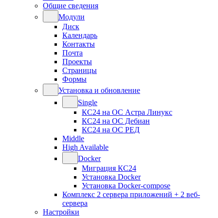
Общие сведения
Модули
Диск
Календарь
Контакты
Почта
Проекты
Страницы
Формы
Установка и обновление
Single
КС24 на ОС Астра Линукс
КС24 на ОС Дебиан
КС24 на ОС РЕД
Middle
High Available
Docker
Миграция КС24
Установка Docker
Установка Docker-compose
Комплекс 2 сервера приложений + 2 веб-
сервера
Настройки