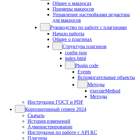
Общее о макросах
Примеры макросов
Управление настройками редактора
для макросов
Руководство по работе с плагинами
Начало работы
Общее о плагинах
Структура плагинов
config.json
index.html
Plugin code
Events
Вспомогательные объекты
Методы
executeMethod
Методы
Инструкции ГОСТ и PDF
Корпоративный сервер 2024
Скачать
История изменений
Администрирование
Инструкции по работе с API КС
Плагины