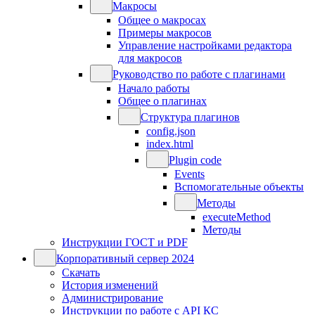
Макросы
Общее о макросах
Примеры макросов
Управление настройками редактора
для макросов
Руководство по работе с плагинами
Начало работы
Общее о плагинах
Структура плагинов
config.json
index.html
Plugin code
Events
Вспомогательные объекты
Методы
executeMethod
Методы
Инструкции ГОСТ и PDF
Корпоративный сервер 2024
Скачать
История изменений
Администрирование
Инструкции по работе с API КС