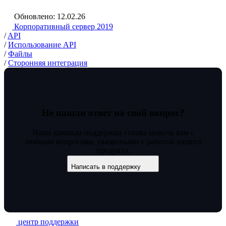
Обновлено: 12.02.26
Корпоративный сервер 2019
/
API
/
Использование API
/
Файлы
/
Сторонняя интеграция
Не нашли ответ на свой вопрос?
Наша команда поддержки готова помочь вам с
любыми вопросами, связанными с работой нашего
продукта.
Написать в поддержку
центр поддержки