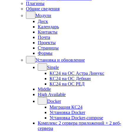
Плагины
Общие сведения
Модули
Диск
Календарь
Контакты
Почта
Проекты
Страницы
Формы
Установка и обновление
Single
КС24 на ОС Астра Линукс
КС24 на ОС Дебиан
КС24 на ОС РЕД
Middle
High Available
Docker
Миграция КС24
Установка Docker
Установка Docker-compose
Комплекс 2 сервера приложений + 2 веб-
сервера