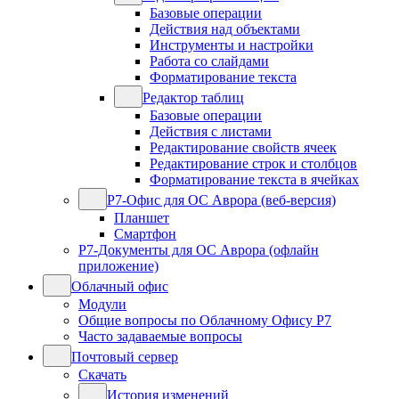
Базовые операции
Действия над объектами
Инструменты и настройки
Работа со слайдами
Форматирование текста
Редактор таблиц
Базовые операции
Действия с листами
Редактирование свойств ячеек
Редактирование строк и столбцов
Форматирование текста в ячейках
Р7-Офис для ОС Аврора (веб-версия)
Планшет
Смартфон
Р7-Документы для ОС Аврора (офлайн
приложение)
Облачный офис
Модули
Общие вопросы по Облачному Офису Р7
Часто задаваемые вопросы
Почтовый сервер
Скачать
История изменений