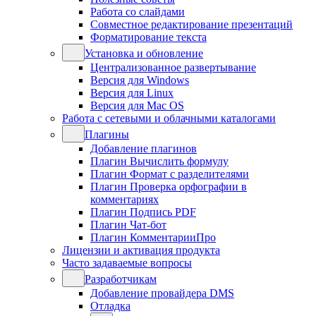
Работа со слайдами
Совместное редактирование презентаций
Форматирование текста
Установка и обновление
Централизованное развертывание
Версия для Windows
Версия для Linux
Версия для Mac OS
Работа с сетевыми и облачными каталогами
Плагины
Добавление плагинов
Плагин Вычислить формулу
Плагин Формат с разделителями
Плагин Проверка орфографии в
комментариях
Плагин Подпись PDF
Плагин Чат-бот
Плагин КомментарииПро
Лицензии и активация продукта
Часто задаваемые вопросы
Разработчикам
Добавление провайдера DMS
Отладка