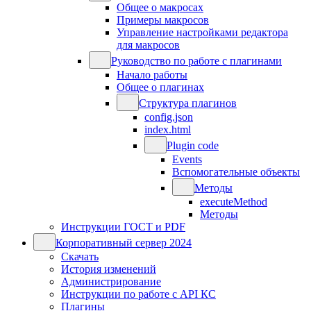
Общее о макросах
Примеры макросов
Управление настройками редактора
для макросов
Руководство по работе с плагинами
Начало работы
Общее о плагинах
Структура плагинов
config.json
index.html
Plugin code
Events
Вспомогательные объекты
Методы
executeMethod
Методы
Инструкции ГОСТ и PDF
Корпоративный сервер 2024
Скачать
История изменений
Администрирование
Инструкции по работе с API КС
Плагины