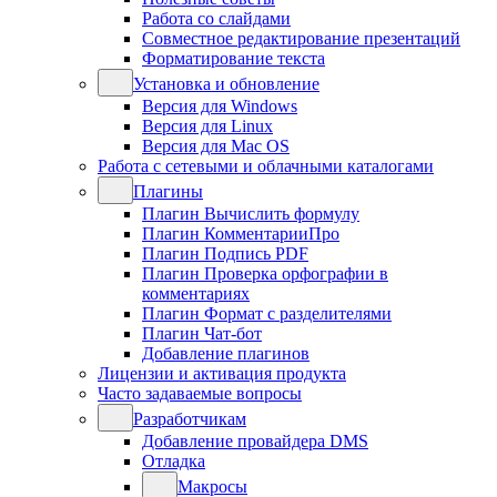
Работа со слайдами
Совместное редактирование презентаций
Форматирование текста
Установка и обновление
Версия для Windows
Версия для Linux
Версия для Mac OS
Работа с сетевыми и облачными каталогами
Плагины
Плагин Вычислить формулу
Плагин КомментарииПро
Плагин Подпись PDF
Плагин Проверка орфографии в
комментариях
Плагин Формат с разделителями
Плагин Чат-бот
Добавление плагинов
Лицензии и активация продукта
Часто задаваемые вопросы
Разработчикам
Добавление провайдера DMS
Отладка
Макросы