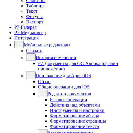
Свойства
Таблицы
Текст
Фигуры
Экспорт
Р7-Галерея
Р7-Медиаплеер
Интеграция
Мобильные редакторы
Скачать
История изменений
Р7-Документы для ОС Аврора (офлайн
приложение)
Приложение для Apple iOS
Обзор
Общие операции для iOS
Редактор документов
Базовые операции
Действия над объектами
Инструменты и настройки
Форматирование абзаца
Форматирование страницы
Форматирование текста