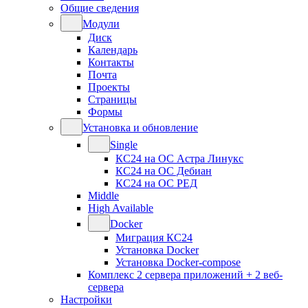
Общие сведения
Модули
Диск
Календарь
Контакты
Почта
Проекты
Страницы
Формы
Установка и обновление
Single
КС24 на ОС Астра Линукс
КС24 на ОС Дебиан
КС24 на ОС РЕД
Middle
High Available
Docker
Миграция КС24
Установка Docker
Установка Docker-compose
Комплекс 2 сервера приложений + 2 веб-
сервера
Настройки