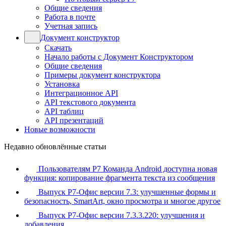
Общие сведения
Работа в почте
Учетная запись
Документ конструктор
Скачать
Начало работы с Документ Конструктором
Общие сведения
Примеры документ конструктора
Установка
Интеграционное API
API текстового документа
API таблиц
API презентаций
Новые возможности
Недавно обновлённые статьи
Пользователям Р7 Команда Android доступна новая
функция: копирование фрагмента текста из сообщения
Выпуск Р7-Офис версии 7.3: улучшенные формы и
безопасность, SmartArt, окно просмотра и многое другое
Выпуск Р7-Офис версии 7.3.3.220: улучшения и
добавления