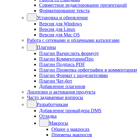
Совместное редактирование презентаций
Форматирование текста
Установка и обновление
Версия для Windows
Версия для Linux
Версия для Mac OS
Работа с сетевыми и облачными каталогами
Плагины
Плагин Вычислить формулу
Плагин КомментарииПро
Плагин Подпись PDF
Плагин Проверка орфографии в комментария
Плагин Формат с разделителями
Плагин Чат-бот
Добавление плагинов
Лицензии и активация продукта
Часто задаваемые вопросы
Разработчикам
Добавление провайдера DMS
Отладка
Макросы
Общее о макросах
Примеры макросов