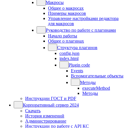
Макросы
Общее о макросах
Примеры макросов
Управление настройками редактора
для макросов
Руководство по работе с плагинами
Начало работы
Общее о плагинах
Структура плагинов
config.json
index.html
Plugin code
Events
Вспомогательные объекты
Методы
executeMethod
Методы
Инструкции ГОСТ и PDF
Корпоративный сервер 2024
Скачать
История изменений
Администрирование
Инструкции по работе с API КС