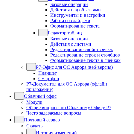
Базовые операции
Действия над объектами
Инструменты и настройки
Работа со слайдами
Форматирование текста
Редактор таблиц
Базовые операции
Действия с листами
Редактирование свойств ячеек
Редактирование строк и столбцов
Форматирование текста в ячейках
Р7-Офис для ОС Аврора (веб-версия)
Планшет
Смартфон
Р7-Документы для ОС Аврора (офлайн
приложение)
Облачный офис
Модули
Общие вопросы по Облачному Офису Р7
Часто задаваемые вопросы
Почтовый сервер
Скачать
История изменений