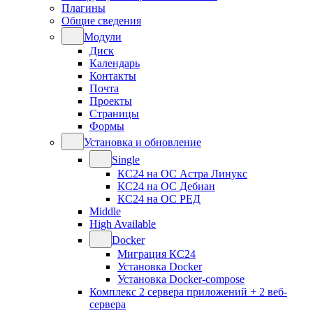
Плагины
Общие сведения
Модули
Диск
Календарь
Контакты
Почта
Проекты
Страницы
Формы
Установка и обновление
Single
КС24 на ОС Астра Линукс
КС24 на ОС Дебиан
КС24 на ОС РЕД
Middle
High Available
Docker
Миграция КС24
Установка Docker
Установка Docker-compose
Комплекс 2 сервера приложений + 2 веб-
сервера