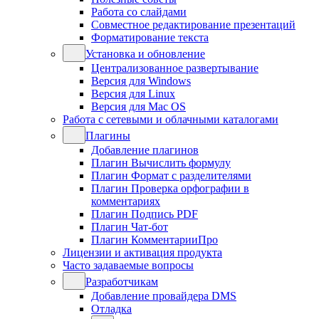
Работа со слайдами
Совместное редактирование презентаций
Форматирование текста
Установка и обновление
Централизованное развертывание
Версия для Windows
Версия для Linux
Версия для Mac OS
Работа с сетевыми и облачными каталогами
Плагины
Добавление плагинов
Плагин Вычислить формулу
Плагин Формат с разделителями
Плагин Проверка орфографии в
комментариях
Плагин Подпись PDF
Плагин Чат-бот
Плагин КомментарииПро
Лицензии и активация продукта
Часто задаваемые вопросы
Разработчикам
Добавление провайдера DMS
Отладка