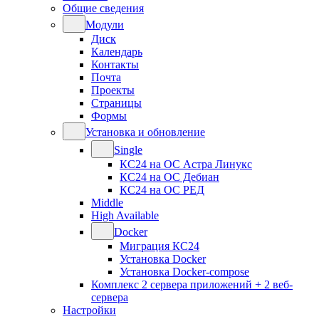
Общие сведения
Модули
Диск
Календарь
Контакты
Почта
Проекты
Страницы
Формы
Установка и обновление
Single
КС24 на ОС Астра Линукс
КС24 на ОС Дебиан
КС24 на ОС РЕД
Middle
High Available
Docker
Миграция КС24
Установка Docker
Установка Docker-compose
Комплекс 2 сервера приложений + 2 веб-
сервера
Настройки