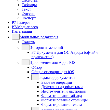
Свойства
Таблицы
Текст
Фигуры
Экспорт
Р7-Галерея
Р7-Медиаплеер
Интеграция
Мобильные редакторы
Скачать
История изменений
Р7-Документы для ОС Аврора (офлайн
приложение)
Приложение для Apple iOS
Обзор
Общие операции для iOS
Редактор документов
Базовые операции
Действия над объектами
Инструменты и настройки
Форматирование абзаца
Форматирование страницы
Форматирование текста