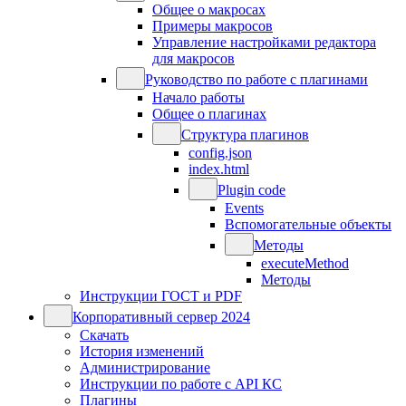
Общее о макросах
Примеры макросов
Управление настройками редактора
для макросов
Руководство по работе с плагинами
Начало работы
Общее о плагинах
Структура плагинов
config.json
index.html
Plugin code
Events
Вспомогательные объекты
Методы
executeMethod
Методы
Инструкции ГОСТ и PDF
Корпоративный сервер 2024
Скачать
История изменений
Администрирование
Инструкции по работе с API КС
Плагины