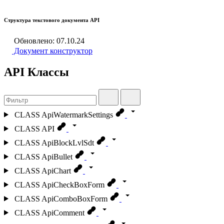
Структура текстового документа API
Обновлено: 07.10.24
Документ конструктор
API Классы
CLASS
ApiWatermarkSettings
CLASS
API
CLASS
ApiBlockLvlSdt
CLASS
ApiBullet
CLASS
ApiChart
CLASS
ApiCheckBoxForm
CLASS
ApiComboBoxForm
CLASS
ApiComment