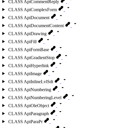
CLASS
ApiCommentReply
CLASS
ApiComplexForm
CLASS
ApiDocument
CLASS
ApiDocumentContent
CLASS
ApiDrawing
CLASS
ApiFill
CLASS
ApiFormBase
CLASS
ApiGradientStop
CLASS
ApiHyperlink
CLASS
ApiImage
CLASS
ApiInlineLvlSdt
CLASS
ApiNumbering
CLASS
ApiNumberingLevel
CLASS
ApiOleObject
CLASS
ApiParagraph
CLASS
ApiParaPr