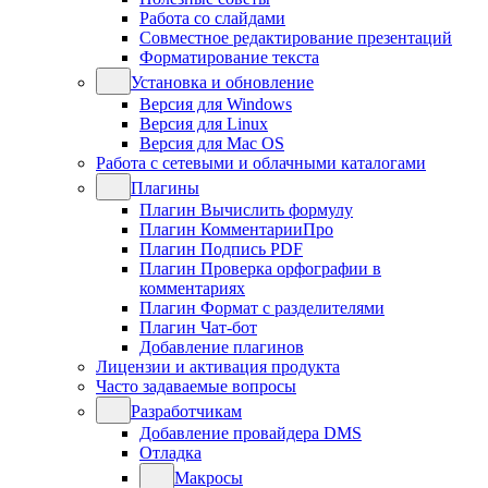
Работа со слайдами
Совместное редактирование презентаций
Форматирование текста
Установка и обновление
Версия для Windows
Версия для Linux
Версия для Mac OS
Работа с сетевыми и облачными каталогами
Плагины
Плагин Вычислить формулу
Плагин КомментарииПро
Плагин Подпись PDF
Плагин Проверка орфографии в
комментариях
Плагин Формат с разделителями
Плагин Чат-бот
Добавление плагинов
Лицензии и активация продукта
Часто задаваемые вопросы
Разработчикам
Добавление провайдера DMS
Отладка
Макросы