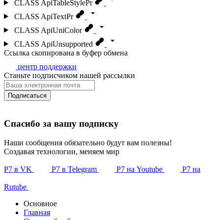
CLASS
ApiTableStylePr
CLASS
ApiTextPr
CLASS
ApiUniColor
CLASS
ApiUnsupported
Ссылка скопирована в буфер обмена
центр поддержки
Станьте подписчиком нашей рассылки
Подписаться
Спасибо за вашу подписку
Наши сообщения обязательно будут вам полезны!
Создавая технологии, меняем мир
Р7 в VK
Р7 в Telegram
Р7 на Youtube
Р7 на
Rutube
Основное
Главная