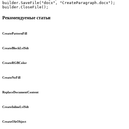
builder.SaveFile("docx", "CreateParagraph.docx");

builder.CloseFile();
Рекомендуемые статьи
CreatePatternFill
CreateBlockLvlSdt
CreateRGBColor
CreateNoFill
ReplaceDocumentContent
CreateInlineLvlSdt
CreateOleObject