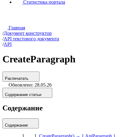
Статистика портала
Главная
/
Документ конструктор
/
API текстового документа
/
API
CreateParagraph
Распечатать
Обновлено: 28.05.26
Содержание статьи
Содержание
Содержание
CreateParagraph() → { ApiParagraph }