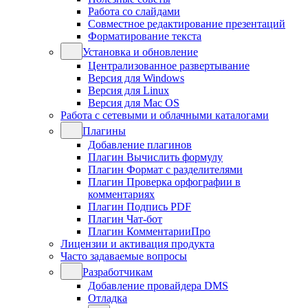
Работа со слайдами
Совместное редактирование презентаций
Форматирование текста
Установка и обновление
Централизованное развертывание
Версия для Windows
Версия для Linux
Версия для Mac OS
Работа с сетевыми и облачными каталогами
Плагины
Добавление плагинов
Плагин Вычислить формулу
Плагин Формат с разделителями
Плагин Проверка орфографии в
комментариях
Плагин Подпись PDF
Плагин Чат-бот
Плагин КомментарииПро
Лицензии и активация продукта
Часто задаваемые вопросы
Разработчикам
Добавление провайдера DMS
Отладка