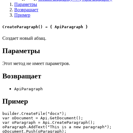
Параметры
Возвращает
Пример
CreateParagraph() → { ApiParagraph }
Создает новый абзац.
Параметры
Этот метод не имеет параметров.
Возвращает
ApiParagraph
Пример
builder.CreateFile("docx");

var oDocument = Api.GetDocument();

var oParagraph = Api.CreateParagraph();

oParagraph.AddText("This is a new paragraph");

oDocument.Push(oParagraph);
