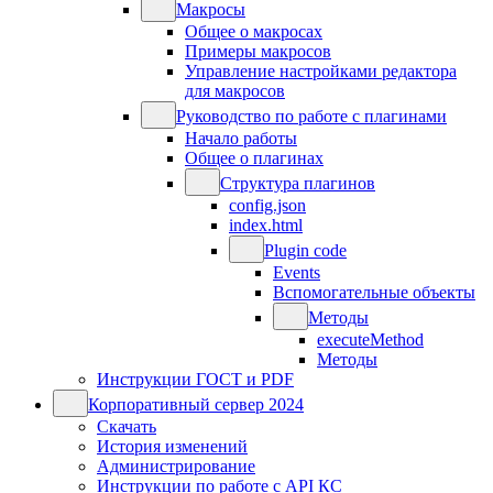
Макросы
Общее о макросах
Примеры макросов
Управление настройками редактора
для макросов
Руководство по работе с плагинами
Начало работы
Общее о плагинах
Структура плагинов
config.json
index.html
Plugin code
Events
Вспомогательные объекты
Методы
executeMethod
Методы
Инструкции ГОСТ и PDF
Корпоративный сервер 2024
Скачать
История изменений
Администрирование
Инструкции по работе с API КС