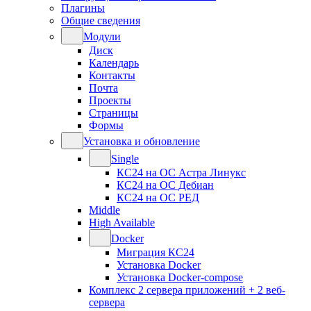
Плагины
Общие сведения
Модули
Диск
Календарь
Контакты
Почта
Проекты
Страницы
Формы
Установка и обновление
Single
КС24 на ОС Астра Линукс
КС24 на ОС Дебиан
КС24 на ОС РЕД
Middle
High Available
Docker
Миграция КС24
Установка Docker
Установка Docker-compose
Комплекс 2 сервера приложений + 2 веб-
сервера