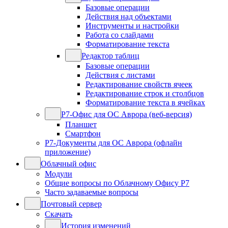
Базовые операции
Действия над объектами
Инструменты и настройки
Работа со слайдами
Форматирование текста
Редактор таблиц
Базовые операции
Действия с листами
Редактирование свойств ячеек
Редактирование строк и столбцов
Форматирование текста в ячейках
Р7-Офис для ОС Аврора (веб-версия)
Планшет
Смартфон
Р7-Документы для ОС Аврора (офлайн
приложение)
Облачный офис
Модули
Общие вопросы по Облачному Офису Р7
Часто задаваемые вопросы
Почтовый сервер
Скачать
История изменений