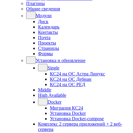
Плагины
Общие сведения
Модули
Диск
Календарь
Контакты
Почта
Проекты
Страницы
Формы
Установка и обновление
Single
КС24 на ОС Астра Линукс
КС24 на ОС Дебиан
КС24 на ОС РЕД
Middle
High Available
Docker
Миграция КС24
Установка Docker
Установка Docker-compose
Комплекс 2 сервера приложений + 2 веб-
сервера