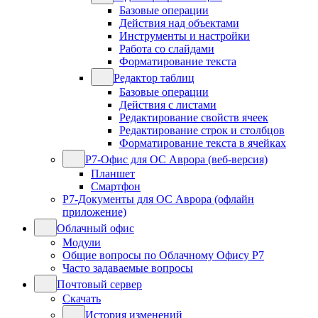
Базовые операции
Действия над объектами
Инструменты и настройки
Работа со слайдами
Форматирование текста
Редактор таблиц
Базовые операции
Действия с листами
Редактирование свойств ячеек
Редактирование строк и столбцов
Форматирование текста в ячейках
Р7-Офис для ОС Аврора (веб-версия)
Планшет
Смартфон
Р7-Документы для ОС Аврора (офлайн
приложение)
Облачный офис
Модули
Общие вопросы по Облачному Офису Р7
Часто задаваемые вопросы
Почтовый сервер
Скачать
История изменений