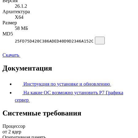
Версия
26.1.2
Архитектура
X64
Размер
58 МБ
MD5
25FD75D420C386ADED40D9D2346A152C
Скачать
Документация
Инструкция по установке и обновлению
На какие ОС возможно установить Р7 Графика
сервер
Системные требования
Процессор
от 2 ядер
Оперативная память