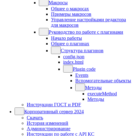
Макросы
Общее о макросах
Примеры макросов
Управление настройками редактора
для макросов
Руководство по работе с плагинами
Начало работы
Общее о плагинах
Структура плагинов
config.json
index.html
Plugin code
Events
Вспомогательные объекты
Методы
executeMethod
Методы
Инструкции ГОСТ и PDF
Корпоративный сервер 2024
Скачать
История изменений
Администрирование
Инструкции по работе с API КС