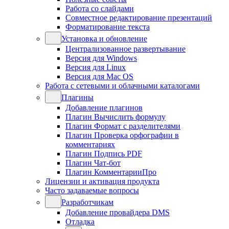
Работа со слайдами
Совместное редактирование презентаций
Форматирование текста
Установка и обновление
Централизованное развертывание
Версия для Windows
Версия для Linux
Версия для Mac OS
Работа с сетевыми и облачными каталогами
Плагины
Добавление плагинов
Плагин Вычислить формулу
Плагин Формат с разделителями
Плагин Проверка орфографии в
комментариях
Плагин Подпись PDF
Плагин Чат-бот
Плагин КомментарииПро
Лицензии и активация продукта
Часто задаваемые вопросы
Разработчикам
Добавление провайдера DMS
Отладка