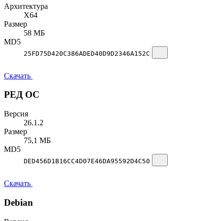
Архитектура
X64
Размер
58 МБ
MD5
25FD75D420C386ADED40D9D2346A152C
Скачать
РЕД ОС
Версия
26.1.2
Размер
75,1 МБ
MD5
DED456D1B16CC4D07E46DA95592D4C50
Скачать
Debian