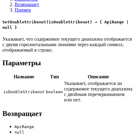
Возвращает
Пример
SetDoubleStrikeout(isDoubleStrikeout) → { ApiRange |
null }
Указывает, что содержимое текущего диапазона отображается
с двумя горизонтальными линиями через каждый символ,
отображаемый в строке.
Параметры
Название
Тип
Описание
Указывает, отображается ли
содержимое текущего диапазона
isDoubleStrikeout
boolean
с двойным перечеркиванием
или нет.
Возвращает
ApiRange
null