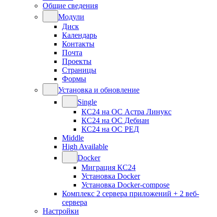
Общие сведения
Модули
Диск
Календарь
Контакты
Почта
Проекты
Страницы
Формы
Установка и обновление
Single
КС24 на ОС Астра Линукс
КС24 на ОС Дебиан
КС24 на ОС РЕД
Middle
High Available
Docker
Миграция КС24
Установка Docker
Установка Docker-compose
Комплекс 2 сервера приложений + 2 веб-
сервера
Настройки