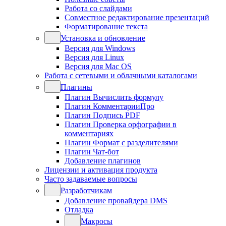
Работа со слайдами
Совместное редактирование презентаций
Форматирование текста
Установка и обновление
Версия для Windows
Версия для Linux
Версия для Mac OS
Работа с сетевыми и облачными каталогами
Плагины
Плагин Вычислить формулу
Плагин КомментарииПро
Плагин Подпись PDF
Плагин Проверка орфографии в
комментариях
Плагин Формат с разделителями
Плагин Чат-бот
Добавление плагинов
Лицензии и активация продукта
Часто задаваемые вопросы
Разработчикам
Добавление провайдера DMS
Отладка
Макросы