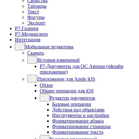
Свойства
Таблицы
Текст
Фигуры
Экспорт
Р7-Галерея
Р7-Медиаплеер
Интеграция
Мобильные редакторы
Скачать
История изменений
Р7-Документы для ОС Аврора (офлайн
приложение)
Приложение для Apple iOS
Обзор
Общие операции для iOS
Редактор документов
Базовые операции
Действия над объектами
Инструменты и настройки
Форматирование абзаца
Форматирование страницы
Форматирование текста