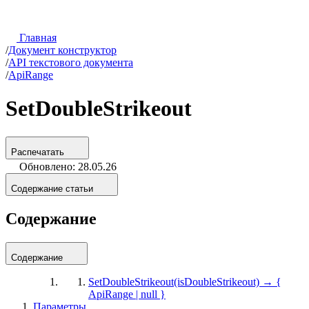
Главная
/
Документ конструктор
/
API текстового документа
/
ApiRange
SetDoubleStrikeout
Распечатать
Обновлено: 28.05.26
Содержание статьи
Содержание
Содержание
SetDoubleStrikeout(isDoubleStrikeout) → {
ApiRange | null }
Параметры