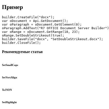
Пример
builder.CreateFile("docx");

var oDocument = Api.GetDocument();

var oParagraph = oDocument.GetElement(0);

oParagraph.AddText("R7 OFFICE Document Server Builder")
var oRange = oDocument.GetRange(18, 23);

oRange.SetDoubleStrikeout(true);

builder.SaveFile("docx", "SetDoubleStrikeout.docx");

builder.CloseFile();
Рекомендуемые статьи
SetSmallCaps
SetVertAlign
ToJSON
SetHighlight