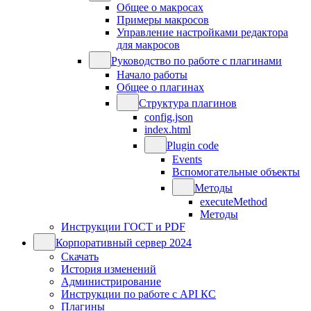
Общее о макросах
Примеры макросов
Управление настройками редактора
для макросов
Руководство по работе с плагинами
Начало работы
Общее о плагинах
Структура плагинов
config.json
index.html
Plugin code
Events
Вспомогательные объекты
Методы
executeMethod
Методы
Инструкции ГОСТ и PDF
Корпоративный сервер 2024
Скачать
История изменений
Администрирование
Инструкции по работе с API КС
Плагины