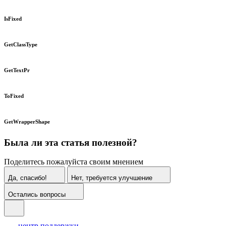
IsFixed
GetClassType
GetTextPr
ToFixed
GetWrapperShape
Была ли эта статья полезной?
Поделитесь пожалуйста своим мнением
Да, спасибо!
Нет, требуется улучшение
Остались вопросы
центр поддержки