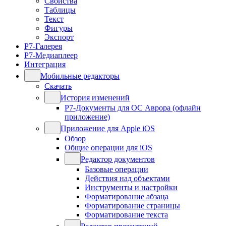
Свойства
Таблицы
Текст
Фигуры
Экспорт
Р7-Галерея
Р7-Медиаплеер
Интеграция
Мобильные редакторы
Скачать
История изменений
Р7-Документы для ОС Аврора (офлайн
приложение)
Приложение для Apple iOS
Обзор
Общие операции для iOS
Редактор документов
Базовые операции
Действия над объектами
Инструменты и настройки
Форматирование абзаца
Форматирование страницы
Форматирование текста