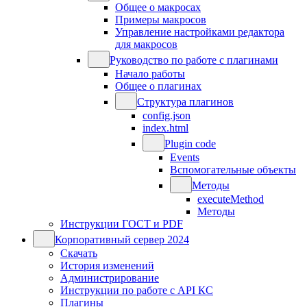
Общее о макросах
Примеры макросов
Управление настройками редактора
для макросов
Руководство по работе с плагинами
Начало работы
Общее о плагинах
Структура плагинов
config.json
index.html
Plugin code
Events
Вспомогательные объекты
Методы
executeMethod
Методы
Инструкции ГОСТ и PDF
Корпоративный сервер 2024
Скачать
История изменений
Администрирование
Инструкции по работе с API КС
Плагины