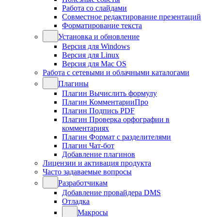
Работа со слайдами
Совместное редактирование презентаций
Форматирование текста
Установка и обновление
Версия для Windows
Версия для Linux
Версия для Mac OS
Работа с сетевыми и облачными каталогами
Плагины
Плагин Вычислить формулу
Плагин КомментарииПро
Плагин Подпись PDF
Плагин Проверка орфографии в
комментариях
Плагин Формат с разделителями
Плагин Чат-бот
Добавление плагинов
Лицензии и активация продукта
Часто задаваемые вопросы
Разработчикам
Добавление провайдера DMS
Отладка
Макросы