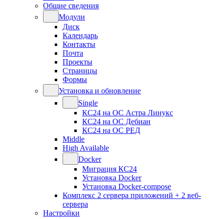
Общие сведения
Модули
Диск
Календарь
Контакты
Почта
Проекты
Страницы
Формы
Установка и обновление
Single
КС24 на ОС Астра Линукс
КС24 на ОС Дебиан
КС24 на ОС РЕД
Middle
High Available
Docker
Миграция КС24
Установка Docker
Установка Docker-compose
Комплекс 2 сервера приложений + 2 веб-
сервера
Настройки