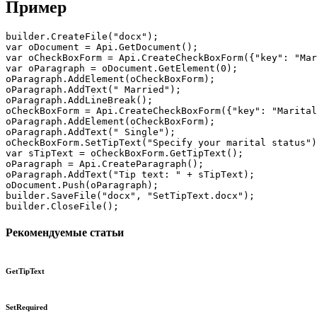
Пример
builder.CreateFile("docx");

var oDocument = Api.GetDocument();

var oCheckBoxForm = Api.CreateCheckBoxForm({"key": "Mar
var oParagraph = oDocument.GetElement(0);

oParagraph.AddElement(oCheckBoxForm);

oParagraph.AddText(" Married");

oParagraph.AddLineBreak();

oCheckBoxForm = Api.CreateCheckBoxForm({"key": "Marital
oParagraph.AddElement(oCheckBoxForm);

oParagraph.AddText(" Single");

oCheckBoxForm.SetTipText("Specify your marital status")
var sTipText = oCheckBoxForm.GetTipText();

oParagraph = Api.CreateParagraph();

oParagraph.AddText("Tip text: " + sTipText);

oDocument.Push(oParagraph);

builder.SaveFile("docx", "SetTipText.docx");

builder.CloseFile();
Рекомендуемые статьи
GetTipText
SetRequired