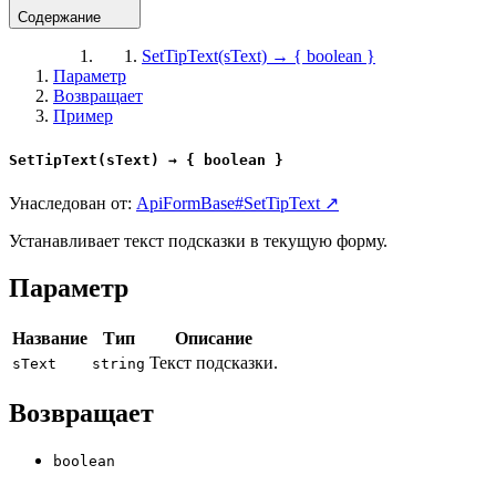
Содержание
SetTipText(sText) → { boolean }
Параметр
Возвращает
Пример
SetTipText(sText) → { boolean }
Унаследован от:
ApiFormBase#SetTipText ↗
Устанавливает текст подсказки в текущую форму.
Параметр
Название
Тип
Описание
Текст подсказки.
sText
string
Возвращает
boolean