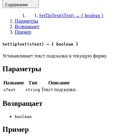
Содержание
SetTipText(sText) → { boolean }
Параметры
Возвращает
Пример
SetTipText(sText) → { boolean }
Устанавливает текст подсказки в текущую форму.
Параметры
Название
Тип
Описание
Текст подсказки.
sText
string
Возвращает
boolean
Пример