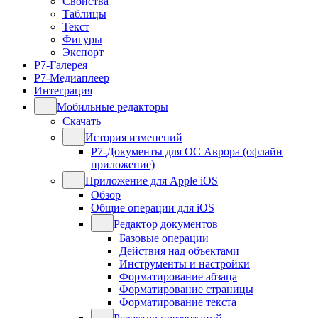
Свойства
Таблицы
Текст
Фигуры
Экспорт
Р7-Галерея
Р7-Медиаплеер
Интеграция
Мобильные редакторы
Скачать
История изменений
Р7-Документы для ОС Аврора (офлайн
приложение)
Приложение для Apple iOS
Обзор
Общие операции для iOS
Редактор документов
Базовые операции
Действия над объектами
Инструменты и настройки
Форматирование абзаца
Форматирование страницы
Форматирование текста