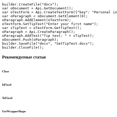
builder.CreateFile("docx");

var oDocument = Api.GetDocument();

var oTextForm = Api.CreateTextForm({"key": "Personal in
var oParagraph = oDocument.GetElement(0);

oParagraph.AddElement(oTextForm);

oTextForm.SetTipText("Enter your first name");

var sTipText = oTextForm.GetTipText();

oParagraph = Api.CreateParagraph();

oParagraph.AddText("Tip text: " + sTipText);

oDocument.Push(oParagraph);

builder.SaveFile("docx", "SetTipText.docx");

builder.CloseFile();
Рекомендуемые статьи
Clear
IsFixed
ToFixed
GetWrapperShape