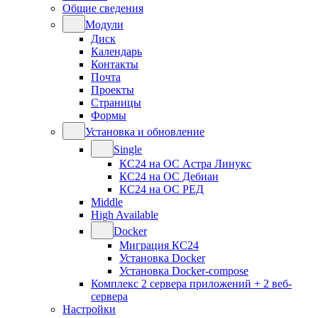
Общие сведения
Модули
Диск
Календарь
Контакты
Почта
Проекты
Страницы
Формы
Установка и обновление
Single
КС24 на ОС Астра Линукс
КС24 на ОС Дебиан
КС24 на ОС РЕД
Middle
High Available
Docker
Миграция КС24
Установка Docker
Установка Docker-compose
Комплекс 2 сервера приложений + 2 веб-
сервера
Настройки