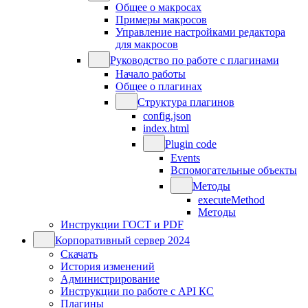
Общее о макросах
Примеры макросов
Управление настройками редактора
для макросов
Руководство по работе с плагинами
Начало работы
Общее о плагинах
Структура плагинов
config.json
index.html
Plugin code
Events
Вспомогательные объекты
Методы
executeMethod
Методы
Инструкции ГОСТ и PDF
Корпоративный сервер 2024
Скачать
История изменений
Администрирование
Инструкции по работе с API КС
Плагины