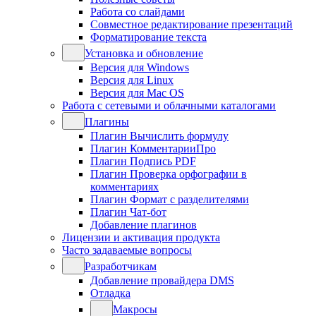
Работа со слайдами
Совместное редактирование презентаций
Форматирование текста
Установка и обновление
Версия для Windows
Версия для Linux
Версия для Mac OS
Работа с сетевыми и облачными каталогами
Плагины
Плагин Вычислить формулу
Плагин КомментарииПро
Плагин Подпись PDF
Плагин Проверка орфографии в
комментариях
Плагин Формат с разделителями
Плагин Чат-бот
Добавление плагинов
Лицензии и активация продукта
Часто задаваемые вопросы
Разработчикам
Добавление провайдера DMS
Отладка
Макросы