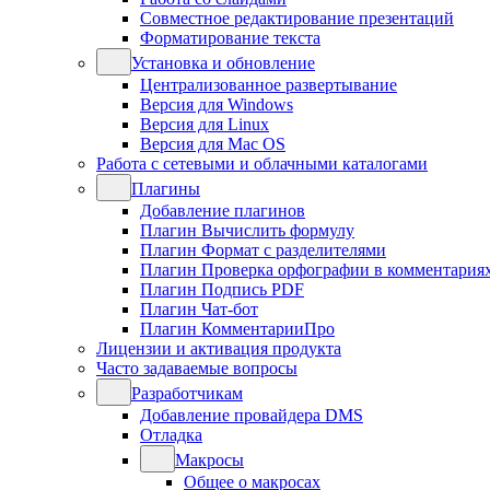
Совместное редактирование презентаций
Форматирование текста
Установка и обновление
Централизованное развертывание
Версия для Windows
Версия для Linux
Версия для Mac OS
Работа с сетевыми и облачными каталогами
Плагины
Добавление плагинов
Плагин Вычислить формулу
Плагин Формат с разделителями
Плагин Проверка орфографии в комментария
Плагин Подпись PDF
Плагин Чат-бот
Плагин КомментарииПро
Лицензии и активация продукта
Часто задаваемые вопросы
Разработчикам
Добавление провайдера DMS
Отладка
Макросы
Общее о макросах