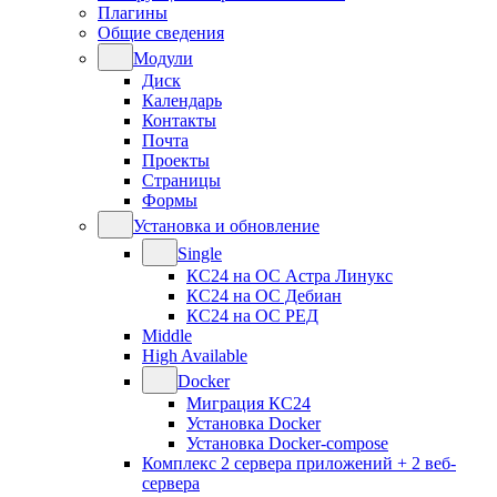
Плагины
Общие сведения
Модули
Диск
Календарь
Контакты
Почта
Проекты
Страницы
Формы
Установка и обновление
Single
КС24 на ОС Астра Линукс
КС24 на ОС Дебиан
КС24 на ОС РЕД
Middle
High Available
Docker
Миграция КС24
Установка Docker
Установка Docker-compose
Комплекс 2 сервера приложений + 2 веб-
сервера