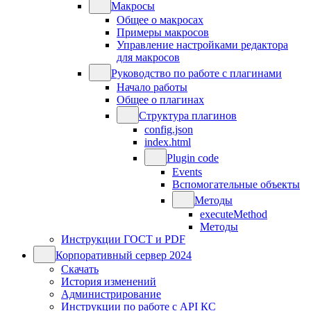
Макросы
Общее о макросах
Примеры макросов
Управление настройками редактора
для макросов
Руководство по работе с плагинами
Начало работы
Общее о плагинах
Структура плагинов
config.json
index.html
Plugin code
Events
Вспомогательные объекты
Методы
executeMethod
Методы
Инструкции ГОСТ и PDF
Корпоративный сервер 2024
Скачать
История изменений
Администрирование
Инструкции по работе с API КС