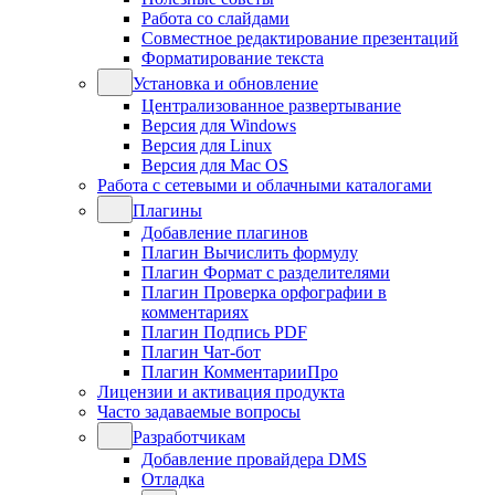
Работа со слайдами
Совместное редактирование презентаций
Форматирование текста
Установка и обновление
Централизованное развертывание
Версия для Windows
Версия для Linux
Версия для Mac OS
Работа с сетевыми и облачными каталогами
Плагины
Добавление плагинов
Плагин Вычислить формулу
Плагин Формат с разделителями
Плагин Проверка орфографии в
комментариях
Плагин Подпись PDF
Плагин Чат-бот
Плагин КомментарииПро
Лицензии и активация продукта
Часто задаваемые вопросы
Разработчикам
Добавление провайдера DMS
Отладка