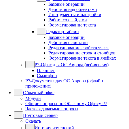
Базовые операции
Действия над объектами
Инструменты и настройки
Работа со слайдами
Форматирование текста
Редактор таблиц
Базовые операции
Действия с листами
Редактирование свойств ячеек
Редактирование строк и столбцов
Форматирование текста в ячейках
Р7-Офис для ОС Аврора (веб-версия)
Планшет
Смартфон
Р7-Документы для ОС Аврора (офлайн
приложение)
Облачный офис
Модули
Общие вопросы по Облачному Офису Р7
Часто задаваемые вопросы
Почтовый сервер
Скачать
История изменений