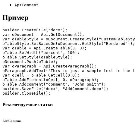
ApiComment
Пример
builder.CreateFile("docx");

var oDocument = Api.GetDocument();

var oTableStyle = oDocument.CreateStyle("CustomTableSty
oTableStyle.SetBasedOn(oDocument.GetStyle("Bordered"));

var oTable = Api.CreateTable(3, 3);

oTable.SetWidth("percent", 100);

oTable.SetStyle(oTableStyle);

oDocument.Push(oTable);

var oParagraph = Api.CreateParagraph();

oParagraph.AddText("This is just a sample text in the f
var oCell = oTable.GetCell(0,0);

oTable.AddElement(oCell, 0, oParagraph);

oTable.AddComment("comment", "John Smith");

builder.SaveFile("docx", "AddComment.docx");

builder.CloseFile();
Рекомендуемые статьи
AddColumns