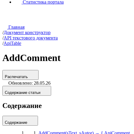
Статистика портала
Главная
/
Документ конструктор
/
API текстового документа
/
ApiTable
AddComment
Распечатать
Обновлено: 28.05.26
Содержание статьи
Содержание
Содержание
AddComment(sText, sAutor) → { ApiComment