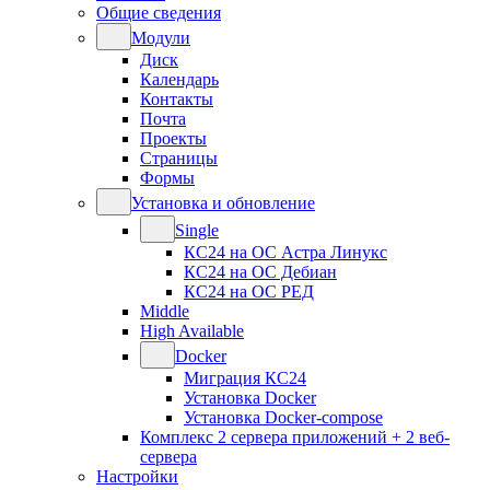
Общие сведения
Модули
Диск
Календарь
Контакты
Почта
Проекты
Страницы
Формы
Установка и обновление
Single
КС24 на ОС Астра Линукс
КС24 на ОС Дебиан
КС24 на ОС РЕД
Middle
High Available
Docker
Миграция КС24
Установка Docker
Установка Docker-compose
Комплекс 2 сервера приложений + 2 веб-
сервера
Настройки