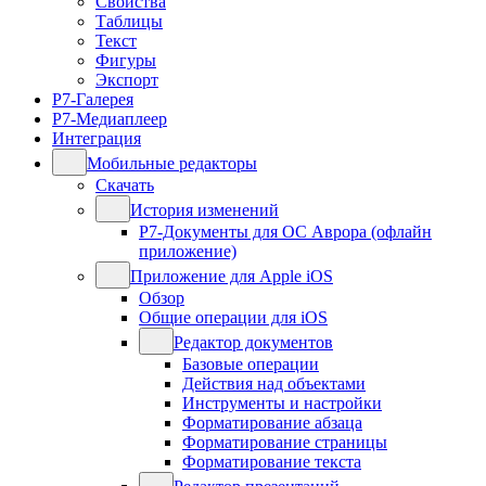
Свойства
Таблицы
Текст
Фигуры
Экспорт
Р7-Галерея
Р7-Медиаплеер
Интеграция
Мобильные редакторы
Скачать
История изменений
Р7-Документы для ОС Аврора (офлайн
приложение)
Приложение для Apple iOS
Обзор
Общие операции для iOS
Редактор документов
Базовые операции
Действия над объектами
Инструменты и настройки
Форматирование абзаца
Форматирование страницы
Форматирование текста