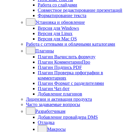
Работа со слайдами
Совместное редактирование презентаций
Форматирование текста
Установка и обновление
Версия для Windows
Версия для Linux
Версия для Mac OS
Работа с сетевыми и облачными каталогами
Плагины
Плагин Вычислить формулу
Плагин КомментарииПро
Плагин Подпись PDF
Плагин Проверка орфографии в
комментариях
Плагин Формат с разделителями
Плагин Чат-бот
Добавление плагинов
Лицензии и активация продукта
Часто задаваемые вопросы
Разработчикам
Добавление провайдера DMS
Отладка
Макросы