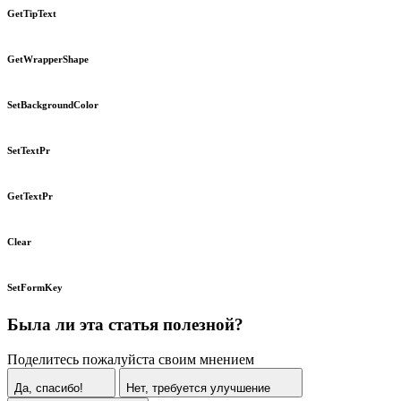
GetTipText
GetWrapperShape
SetBackgroundColor
SetTextPr
GetTextPr
Clear
SetFormKey
Была ли эта статья полезной?
Поделитесь пожалуйста своим мнением
Да, спасибо!
Нет, требуется улучшение