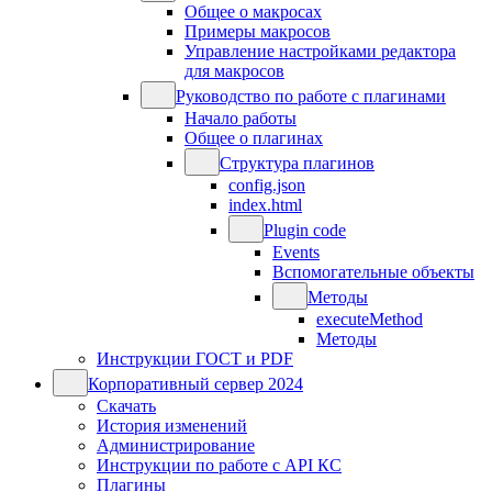
Общее о макросах
Примеры макросов
Управление настройками редактора
для макросов
Руководство по работе с плагинами
Начало работы
Общее о плагинах
Структура плагинов
config.json
index.html
Plugin code
Events
Вспомогательные объекты
Методы
executeMethod
Методы
Инструкции ГОСТ и PDF
Корпоративный сервер 2024
Скачать
История изменений
Администрирование
Инструкции по работе с API КС
Плагины