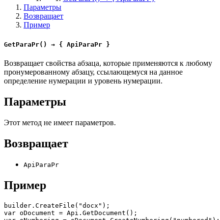
Параметры
Возвращает
Пример
GetParaPr() → { ApiParaPr }
Возвращает свойства абзаца, которые применяются к любому
пронумерованному абзацу, ссылающемуся на данное
определение нумерации и уровень нумерации.
Параметры
Этот метод не имеет параметров.
Возвращает
ApiParaPr
Пример
builder.CreateFile("docx");

var oDocument = Api.GetDocument();
