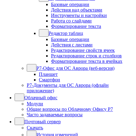
Базовые операции
Действия над объектами
Инструменты и настройки
Работа со слайдами
Форматирование текста
Редактор таблиц
Базовые операции
Действия с листами
Редактирование свойств ячеек
Редактирование строк и столбцов
Форматирование текста в ячейках
Р7-Офис для ОС Аврора (веб-версия)
Планшет
Смартфон
Р7-Документы для ОС Аврора (офлайн
приложение)
Облачный офис
Модули
Общие вопросы по Облачному Офису Р7
Часто задаваемые вопросы
Почтовый сервер
Скачать
История изменений