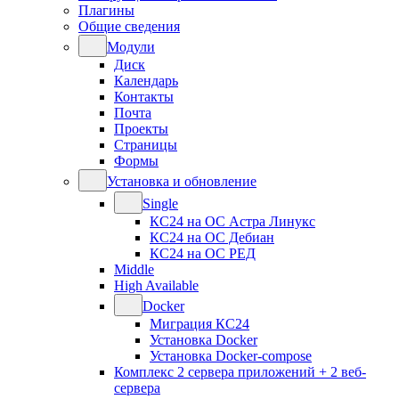
Плагины
Общие сведения
Модули
Диск
Календарь
Контакты
Почта
Проекты
Страницы
Формы
Установка и обновление
Single
КС24 на ОС Астра Линукс
КС24 на ОС Дебиан
КС24 на ОС РЕД
Middle
High Available
Docker
Миграция КС24
Установка Docker
Установка Docker-compose
Комплекс 2 сервера приложений + 2 веб-
сервера