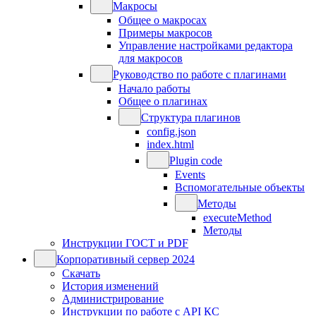
Макросы
Общее о макросах
Примеры макросов
Управление настройками редактора
для макросов
Руководство по работе с плагинами
Начало работы
Общее о плагинах
Структура плагинов
config.json
index.html
Plugin code
Events
Вспомогательные объекты
Методы
executeMethod
Методы
Инструкции ГОСТ и PDF
Корпоративный сервер 2024
Скачать
История изменений
Администрирование
Инструкции по работе с API КС