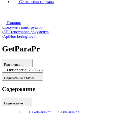
Статистика портала
Главная
/
Документ конструктор
/
API текстового документа
/
ApiNumberingLevel
GetParaPr
Распечатать
Обновлено: 28.05.26
Содержание статьи
Содержание
Содержание
GetParaPr() → { ApiParaPr }