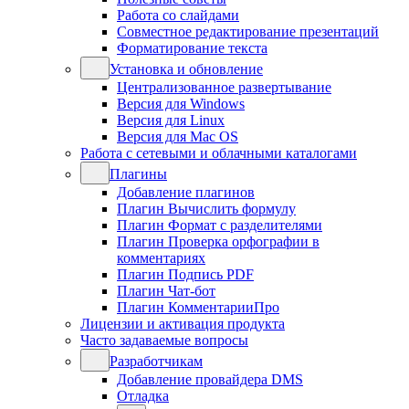
Работа со слайдами
Совместное редактирование презентаций
Форматирование текста
Установка и обновление
Централизованное развертывание
Версия для Windows
Версия для Linux
Версия для Mac OS
Работа с сетевыми и облачными каталогами
Плагины
Добавление плагинов
Плагин Вычислить формулу
Плагин Формат с разделителями
Плагин Проверка орфографии в
комментариях
Плагин Подпись PDF
Плагин Чат-бот
Плагин КомментарииПро
Лицензии и активация продукта
Часто задаваемые вопросы
Разработчикам
Добавление провайдера DMS
Отладка