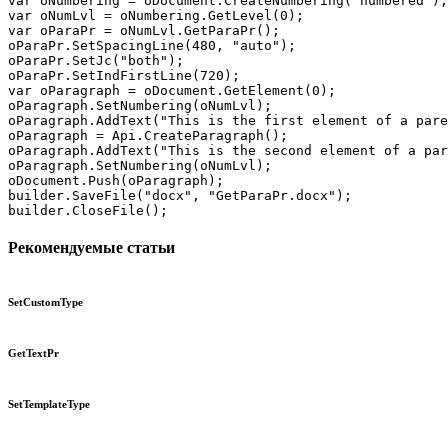
var oNumbering = oDocument.CreateNumbering("numbered");

var oNumLvl = oNumbering.GetLevel(0);

var oParaPr = oNumLvl.GetParaPr();

oParaPr.SetSpacingLine(480, "auto");

oParaPr.SetJc("both");

oParaPr.SetIndFirstLine(720);

var oParagraph = oDocument.GetElement(0);

oParagraph.SetNumbering(oNumLvl);

oParagraph.AddText("This is the first element of a pare
oParagraph = Api.CreateParagraph();

oParagraph.AddText("This is the second element of a par
oParagraph.SetNumbering(oNumLvl);

oDocument.Push(oParagraph);

builder.SaveFile("docx", "GetParaPr.docx");

builder.CloseFile();
Рекомендуемые статьи
SetCustomType
GetTextPr
SetTemplateType