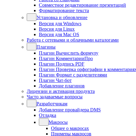
Совместное редактирование презентаций
Форматирование текста
Установка и обновление
Версия для Windows
Версия для Linux
Версия для Mac OS
Работа с сетевыми и облачными каталогами
Плагины
Плагин Вычислить формулу
Плагин КомментарииПро
Плагин Подпись PDF
Плагин Проверка орфографии в комментария
Плагин Формат с разделителями
Плагин Чат-бот
Добавление плагинов
Лицензии и активация продукта
Часто задаваемые вопросы
Разработчикам
Добавление провайдера DMS
Отладка
Макросы
Общее о макросах
Примеры макросов