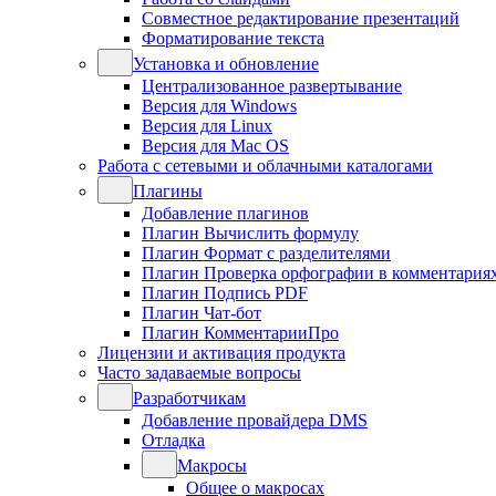
Совместное редактирование презентаций
Форматирование текста
Установка и обновление
Централизованное развертывание
Версия для Windows
Версия для Linux
Версия для Mac OS
Работа с сетевыми и облачными каталогами
Плагины
Добавление плагинов
Плагин Вычислить формулу
Плагин Формат с разделителями
Плагин Проверка орфографии в комментария
Плагин Подпись PDF
Плагин Чат-бот
Плагин КомментарииПро
Лицензии и активация продукта
Часто задаваемые вопросы
Разработчикам
Добавление провайдера DMS
Отладка
Макросы
Общее о макросах