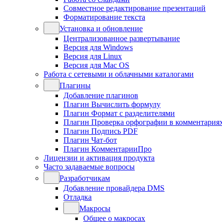
Совместное редактирование презентаций
Форматирование текста
Установка и обновление
Централизованное развертывание
Версия для Windows
Версия для Linux
Версия для Mac OS
Работа с сетевыми и облачными каталогами
Плагины
Добавление плагинов
Плагин Вычислить формулу
Плагин Формат с разделителями
Плагин Проверка орфографии в комментария
Плагин Подпись PDF
Плагин Чат-бот
Плагин КомментарииПро
Лицензии и активация продукта
Часто задаваемые вопросы
Разработчикам
Добавление провайдера DMS
Отладка
Макросы
Общее о макросах