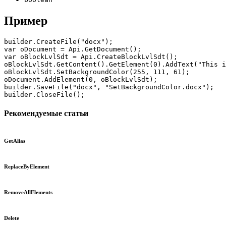
Пример
builder.CreateFile("docx");

var oDocument = Api.GetDocument();

var oBlockLvlSdt = Api.CreateBlockLvlSdt();

oBlockLvlSdt.GetContent().GetElement(0).AddText("This i
oBlockLvlSdt.SetBackgroundColor(255, 111, 61);

oDocument.AddElement(0, oBlockLvlSdt);

builder.SaveFile("docx", "SetBackgroundColor.docx");

builder.CloseFile();
Рекомендуемые статьи
GetAlias
ReplaceByElement
RemoveAllElements
Delete