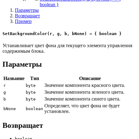
boolean }
Параметры
Возвращает
Пример
SetBackgroundColor(r, g, b, bNone) → { boolean }
Устанавливает цвет фона для текущего элемента управления
содержимым блока.
Параметры
Название
Тип
Описание
Значение компонента красного цвета.
r
byte
Значение компонента зеленого цвета.
g
byte
Значение компонента синего цвета.
b
byte
Определяет, что цвет фона не будет
bNone
boolean
установлен.
Возвращает
boolean