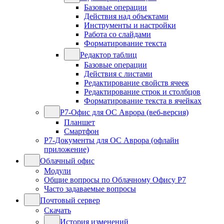
Базовые операции
Действия над объектами
Инструменты и настройки
Работа со слайдами
Форматирование текста
Редактор таблиц
Базовые операции
Действия с листами
Редактирование свойств ячеек
Редактирование строк и столбцов
Форматирование текста в ячейках
Р7-Офис для ОС Аврора (веб-версия)
Планшет
Смартфон
Р7-Документы для ОС Аврора (офлайн
приложение)
Облачный офис
Модули
Общие вопросы по Облачному Офису Р7
Часто задаваемые вопросы
Почтовый сервер
Скачать
История изменений