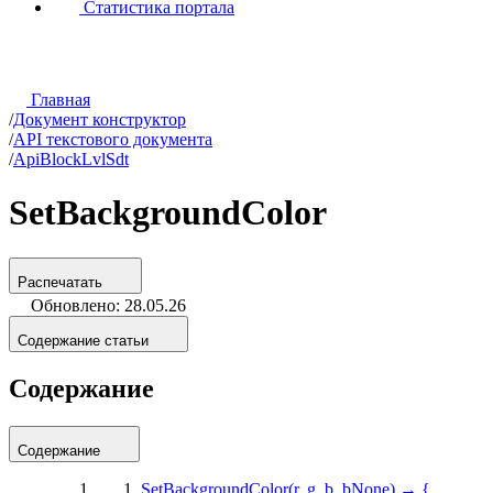
Статистика портала
Главная
/
Документ конструктор
/
API текстового документа
/
ApiBlockLvlSdt
SetBackgroundColor
Распечатать
Обновлено: 28.05.26
Содержание статьи
Содержание
Содержание
SetBackgroundColor(r, g, b, bNone) → {