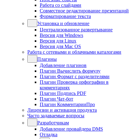
Работа со слайдами
Совместное редактирование презентаций
Форматирование текста
Установка и обновление
Централизованное развертывание
Версия для Windows
Версия для Linux
Версия для Mac OS
Работа с сетевыми и облачными каталогами
Плагины
Добавление плагинов
Плагин Вычислить формулу
Плагин Формат с разделителями
Плагин Проверка орфографии в
комментариях
Плагин Подпись PDF
Плагин Чат-бот
Плагин КомментарииПро
Лицензии и активация продукта
Часто задаваемые вопросы
Разработчикам
Добавление провайдера DMS
Отладка