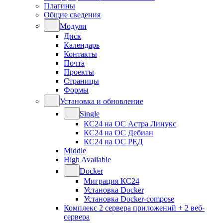
Плагины
Общие сведения
Модули
Диск
Календарь
Контакты
Почта
Проекты
Страницы
Формы
Установка и обновление
Single
КС24 на ОС Астра Линукс
КС24 на ОС Дебиан
КС24 на ОС РЕД
Middle
High Available
Docker
Миграция КС24
Установка Docker
Установка Docker-compose
Комплекс 2 сервера приложений + 2 веб-
сервера