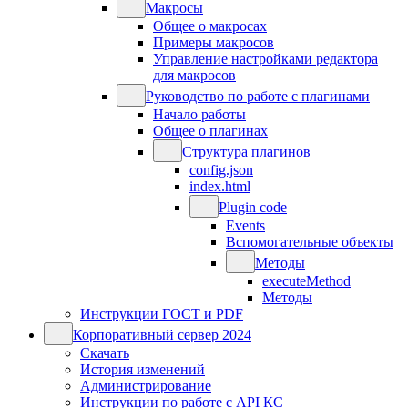
Макросы
Общее о макросах
Примеры макросов
Управление настройками редактора
для макросов
Руководство по работе с плагинами
Начало работы
Общее о плагинах
Структура плагинов
config.json
index.html
Plugin code
Events
Вспомогательные объекты
Методы
executeMethod
Методы
Инструкции ГОСТ и PDF
Корпоративный сервер 2024
Скачать
История изменений
Администрирование
Инструкции по работе с API КС