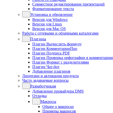
Совместное редактирование презентаций
Форматирование текста
Установка и обновление
Версия для Windows
Версия для Linux
Версия для Mac OS
Работа с сетевыми и облачными каталогами
Плагины
Плагин Вычислить формулу
Плагин КомментарииПро
Плагин Подпись PDF
Плагин Проверка орфографии в комментария
Плагин Формат с разделителями
Плагин Чат-бот
Добавление плагинов
Лицензии и активация продукта
Часто задаваемые вопросы
Разработчикам
Добавление провайдера DMS
Отладка
Макросы
Общее о макросах
Примеры макросов