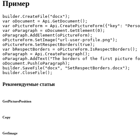
Пример
builder.CreateFile("docx");

var oDocument = Api.GetDocument();

var oPictureForm = Api.CreatePictureForm({"key": "Perso
var oParagraph = oDocument.GetElement(0);

oParagraph.AddElement(oPictureForm);

oPictureForm.SetImage("url-user-profile.png");

oPictureForm.SetRespectBorders(true);

var bRespectBorders = oPictureForm.IsRespectBorders();

oParagraph = Api.CreateParagraph();

oParagraph.AddText("The borders of the first picture fo
oDocument.Push(oParagraph);

builder.SaveFile("docx", "SetRespectBorders.docx");

builder.CloseFile();
Рекомендуемые статьи
GetPicturePosition
Copy
GetImage