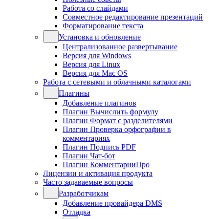
Работа со слайдами
Совместное редактирование презентаций
Форматирование текста
Установка и обновление
Централизованное развертывание
Версия для Windows
Версия для Linux
Версия для Mac OS
Работа с сетевыми и облачными каталогами
Плагины
Добавление плагинов
Плагин Вычислить формулу
Плагин Формат с разделителями
Плагин Проверка орфографии в
комментариях
Плагин Подпись PDF
Плагин Чат-бот
Плагин КомментарииПро
Лицензии и активация продукта
Часто задаваемые вопросы
Разработчикам
Добавление провайдера DMS
Отладка