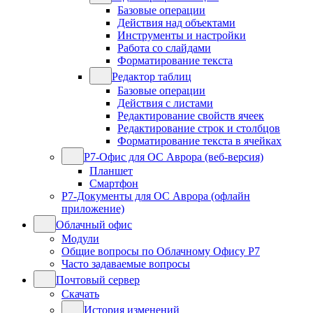
Базовые операции
Действия над объектами
Инструменты и настройки
Работа со слайдами
Форматирование текста
Редактор таблиц
Базовые операции
Действия с листами
Редактирование свойств ячеек
Редактирование строк и столбцов
Форматирование текста в ячейках
Р7-Офис для ОС Аврора (веб-версия)
Планшет
Смартфон
Р7-Документы для ОС Аврора (офлайн
приложение)
Облачный офис
Модули
Общие вопросы по Облачному Офису Р7
Часто задаваемые вопросы
Почтовый сервер
Скачать
История изменений