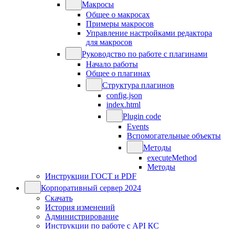
Макросы
Общее о макросах
Примеры макросов
Управление настройками редактора
для макросов
Руководство по работе с плагинами
Начало работы
Общее о плагинах
Структура плагинов
config.json
index.html
Plugin code
Events
Вспомогательные объекты
Методы
executeMethod
Методы
Инструкции ГОСТ и PDF
Корпоративный сервер 2024
Скачать
История изменений
Администрирование
Инструкции по работе с API КС