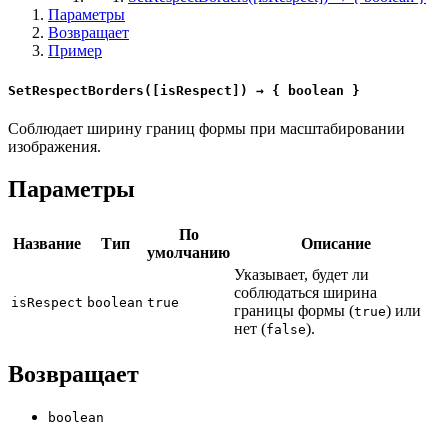
Параметры
Возвращает
Пример
SetRespectBorders([isRespect]) → { boolean }
Соблюдает ширину границ формы при масштабировании
изображения.
Параметры
По
Название
Тип
Описание
умолчанию
Указывает, будет ли
соблюдаться ширина
isRespect
boolean
true
границы формы (
) или
true
нет (
).
false
Возвращает
boolean