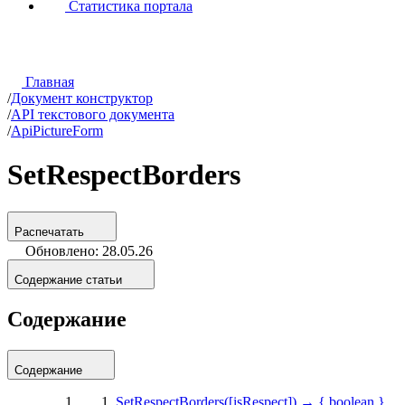
Статистика портала
Главная
/
Документ конструктор
/
API текстового документа
/
ApiPictureForm
SetRespectBorders
Распечатать
Обновлено: 28.05.26
Содержание статьи
Содержание
Содержание
SetRespectBorders([isRespect]) → { boolean }