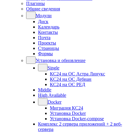
Плагины
Общие сведения
Модули
Диск
Календарь
Контакты
Почта
Проекты
Страницы
Формы
Установка и обновление
Single
КС24 на ОС Астра Линукс
КС24 на ОС Дебиан
КС24 на ОС РЕД
Middle
High Available
Docker
Миграция КС24
Установка Docker
Установка Docker-compose
Комплекс 2 сервера приложений + 2 веб-
сервера