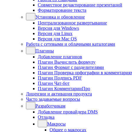
Совместное редактирование презентаций
Форматирование текста
Установка и обновление
Централизованное развертывание
Версия для Windows
Версия для Linux
Версия для Mac OS
Работа с сетевыми и облачными каталогами
Плагины
Добавление плагинов
Плагин Вычислить формулу
Плагин Формат с разделителями
Плагин Проверка орфографии в комментария
Плагин Подпись PDF
Плагин Чат-бот
Плагин КомментарииПро
Лицензии и активация продукта
Часто задаваемые вопросы
Разработчикам
Добавление провайдера DMS
Отладка
Макросы
Общее о макросах