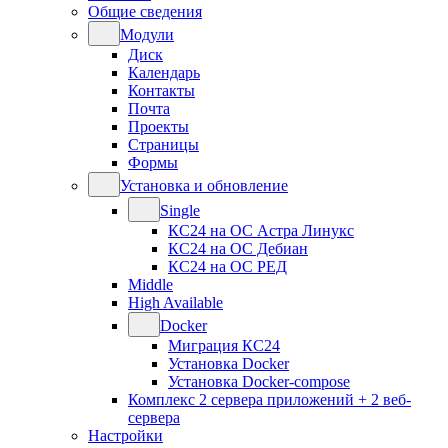
Общие сведения
Модули
Диск
Календарь
Контакты
Почта
Проекты
Страницы
Формы
Установка и обновление
Single
КС24 на ОС Астра Линукс
КС24 на ОС Дебиан
КС24 на ОС РЕД
Middle
High Available
Docker
Миграция КС24
Установка Docker
Установка Docker-compose
Комплекс 2 сервера приложений + 2 веб-
сервера
Настройки