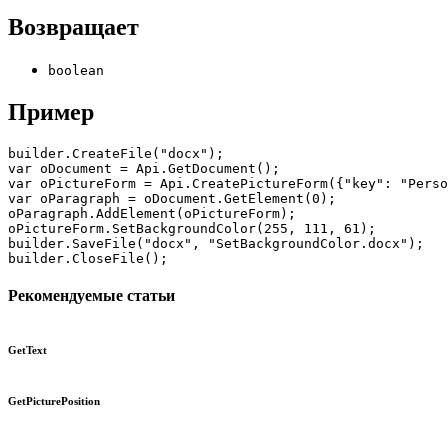
Возвращает
boolean
Пример
builder.CreateFile("docx");

var oDocument = Api.GetDocument();

var oPictureForm = Api.CreatePictureForm({"key": "Perso
var oParagraph = oDocument.GetElement(0);

oParagraph.AddElement(oPictureForm);

oPictureForm.SetBackgroundColor(255, 111, 61);

builder.SaveFile("docx", "SetBackgroundColor.docx");

builder.CloseFile();
Рекомендуемые статьи
GetText
GetPicturePosition