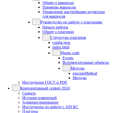
Общее о макросах
Примеры макросов
Управление настройками редактора
для макросов
Руководство по работе с плагинами
Начало работы
Общее о плагинах
Структура плагинов
config.json
index.html
Plugin code
Events
Вспомогательные объекты
Методы
executeMethod
Методы
Инструкции ГОСТ и PDF
Корпоративный сервер 2024
Скачать
История изменений
Администрирование
Инструкции по работе с API КС
Плагины