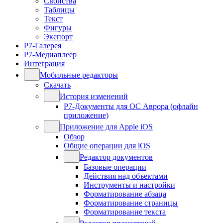
Свойства
Таблицы
Текст
Фигуры
Экспорт
Р7-Галерея
Р7-Медиаплеер
Интеграция
Мобильные редакторы
Скачать
История изменений
Р7-Документы для ОС Аврора (офлайн
приложение)
Приложение для Apple iOS
Обзор
Общие операции для iOS
Редактор документов
Базовые операции
Действия над объектами
Инструменты и настройки
Форматирование абзаца
Форматирование страницы
Форматирование текста