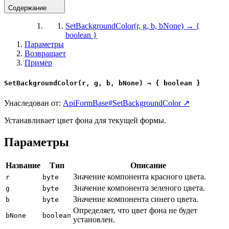
Содержание
SetBackgroundColor(r, g, b, bNone) → {
boolean }
Параметры
Возвращает
Пример
SetBackgroundColor(r, g, b, bNone) → { boolean }
Унаследован от:
ApiFormBase#SetBackgroundColor ↗
Устанавливает цвет фона для текущей формы.
Параметры
Название
Тип
Описание
Значение компонента красного цвета.
r
byte
Значение компонента зеленого цвета.
g
byte
Значение компонента синего цвета.
b
byte
Определяет, что цвет фона не будет
bNone
boolean
установлен.