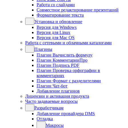
Работа со слайдами
Совместное редактирование презентаций
Форматирование текста
Установка и обновление
Версия для Windows
Версия для Linux
Версия для Mac OS
Работа с сетевыми и облачными каталогами
Плагины
Плагин Вычислить формулу
Плагин КомментарииПро
Плагин Подпись PDF
Плагин Проверка орфографии в
комментариях
Плагин Формат с разделителями
Плагин Чат-бот
Добавление плагинов
Лицензии и активация продукта
Часто задаваемые вопросы
Разработчикам
Добавление провайдера DMS
Отладка
Макросы