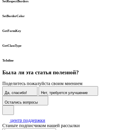
SetRespectBorders
SetBorderColor
GetFormKey
GetClassType
ToInline
Была ли эта статья полезной?
Поделитесь пожалуйста своим мнением
Да, спасибо!
Нет, требуется улучшение
Остались вопросы
центр поддержки
Станьте подписчиком нашей рассылки