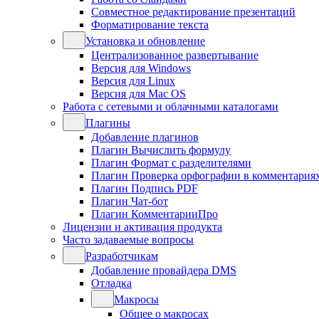
Совместное редактирование презентаций
Форматирование текста
Установка и обновление
Централизованное развертывание
Версия для Windows
Версия для Linux
Версия для Mac OS
Работа с сетевыми и облачными каталогами
Плагины
Добавление плагинов
Плагин Вычислить формулу
Плагин Формат с разделителями
Плагин Проверка орфографии в комментария
Плагин Подпись PDF
Плагин Чат-бот
Плагин КомментарииПро
Лицензии и активация продукта
Часто задаваемые вопросы
Разработчикам
Добавление провайдера DMS
Отладка
Макросы
Общее о макросах