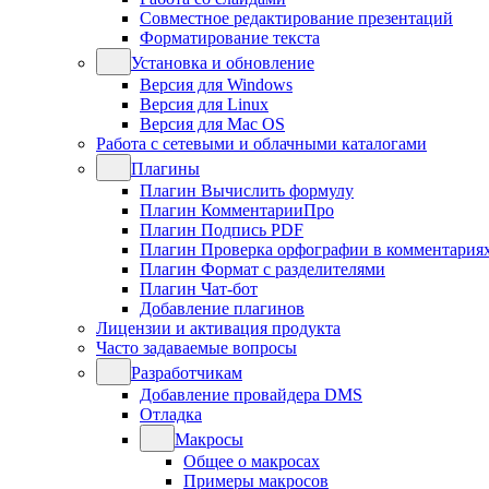
Совместное редактирование презентаций
Форматирование текста
Установка и обновление
Версия для Windows
Версия для Linux
Версия для Mac OS
Работа с сетевыми и облачными каталогами
Плагины
Плагин Вычислить формулу
Плагин КомментарииПро
Плагин Подпись PDF
Плагин Проверка орфографии в комментария
Плагин Формат с разделителями
Плагин Чат-бот
Добавление плагинов
Лицензии и активация продукта
Часто задаваемые вопросы
Разработчикам
Добавление провайдера DMS
Отладка
Макросы
Общее о макросах
Примеры макросов