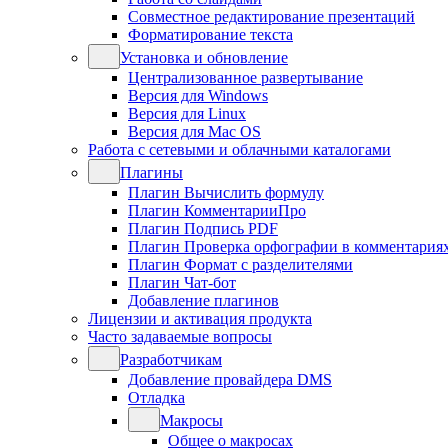
Совместное редактирование презентаций
Форматирование текста
Установка и обновление
Централизованное развертывание
Версия для Windows
Версия для Linux
Версия для Mac OS
Работа с сетевыми и облачными каталогами
Плагины
Плагин Вычислить формулу
Плагин КомментарииПро
Плагин Подпись PDF
Плагин Проверка орфографии в комментария
Плагин Формат с разделителями
Плагин Чат-бот
Добавление плагинов
Лицензии и активация продукта
Часто задаваемые вопросы
Разработчикам
Добавление провайдера DMS
Отладка
Макросы
Общее о макросах