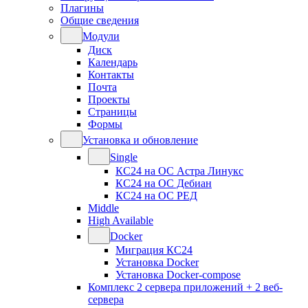
Плагины
Общие сведения
Модули
Диск
Календарь
Контакты
Почта
Проекты
Страницы
Формы
Установка и обновление
Single
КС24 на ОС Астра Линукс
КС24 на ОС Дебиан
КС24 на ОС РЕД
Middle
High Available
Docker
Миграция КС24
Установка Docker
Установка Docker-compose
Комплекс 2 сервера приложений + 2 веб-
сервера