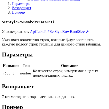
Параметры
Возвращает
Пример
SetStyleRowBandSize(nCount)
Унаследован от:
ApiTablePr#SetStyleRowBandSize ↗
Указывает количество строк, которые будут составлять
каждую полосу строк таблицы для данного стиля таблицы.
Параметры
Название
Тип
Описание
Количество строк, измеряемое в целых
nCount
number
положительных числах.
Возвращает
Этот метод не возвращает никаких данных.
Пример