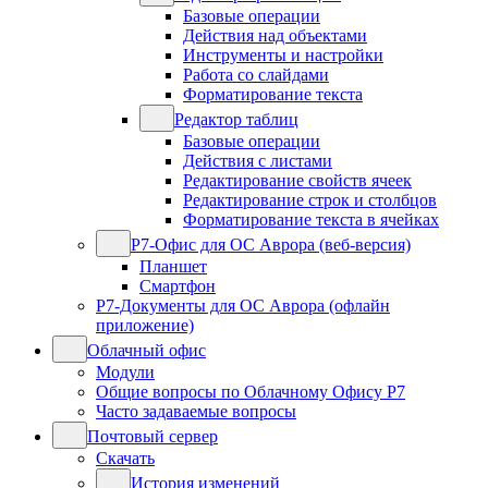
Базовые операции
Действия над объектами
Инструменты и настройки
Работа со слайдами
Форматирование текста
Редактор таблиц
Базовые операции
Действия с листами
Редактирование свойств ячеек
Редактирование строк и столбцов
Форматирование текста в ячейках
Р7-Офис для ОС Аврора (веб-версия)
Планшет
Смартфон
Р7-Документы для ОС Аврора (офлайн
приложение)
Облачный офис
Модули
Общие вопросы по Облачному Офису Р7
Часто задаваемые вопросы
Почтовый сервер
Скачать
История изменений