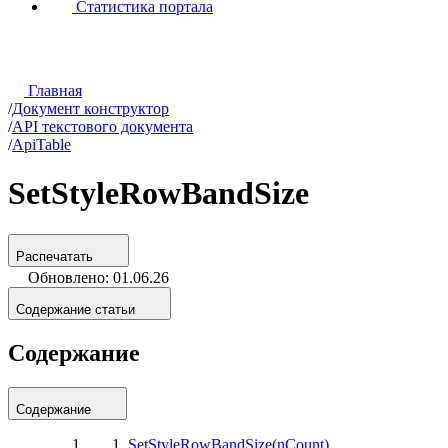
Статистика портала
Главная
/
Документ конструктор
/
API текстового документа
/
ApiTable
SetStyleRowBandSize
Распечатать
Обновлено: 01.06.26
Содержание статьи
Содержание
Содержание
SetStyleRowBandSize(nCount)