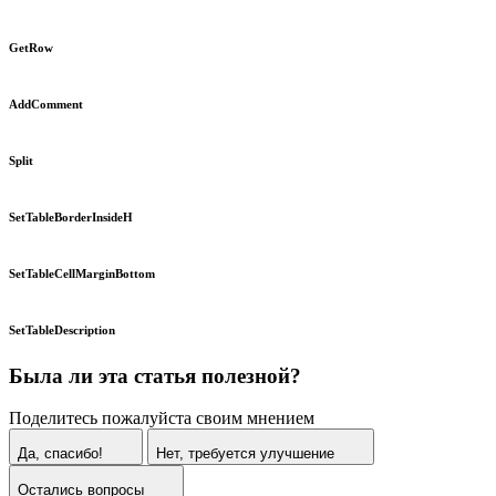
GetRow
AddComment
Split
SetTableBorderInsideH
SetTableCellMarginBottom
SetTableDescription
Была ли эта статья полезной?
Поделитесь пожалуйста своим мнением
Да, спасибо!
Нет, требуется улучшение
Остались вопросы