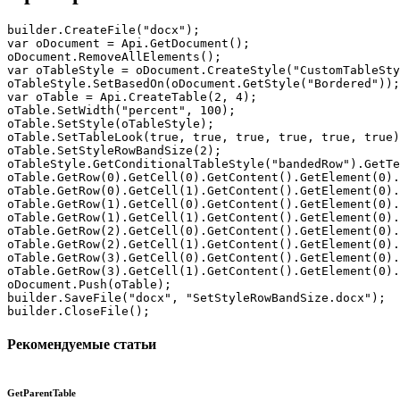
builder.CreateFile("docx");

var oDocument = Api.GetDocument();

oDocument.RemoveAllElements();

var oTableStyle = oDocument.CreateStyle("CustomTableSty
oTableStyle.SetBasedOn(oDocument.GetStyle("Bordered"));

var oTable = Api.CreateTable(2, 4);

oTable.SetWidth("percent", 100);

oTable.SetStyle(oTableStyle);

oTable.SetTableLook(true, true, true, true, true, true)
oTable.SetStyleRowBandSize(2);

oTableStyle.GetConditionalTableStyle("bandedRow").GetTe
oTable.GetRow(0).GetCell(0).GetContent().GetElement(0).
oTable.GetRow(0).GetCell(1).GetContent().GetElement(0).
oTable.GetRow(1).GetCell(0).GetContent().GetElement(0).
oTable.GetRow(1).GetCell(1).GetContent().GetElement(0).
oTable.GetRow(2).GetCell(0).GetContent().GetElement(0).
oTable.GetRow(2).GetCell(1).GetContent().GetElement(0).
oTable.GetRow(3).GetCell(0).GetContent().GetElement(0).
oTable.GetRow(3).GetCell(1).GetContent().GetElement(0).
oDocument.Push(oTable);

builder.SaveFile("docx", "SetStyleRowBandSize.docx");

builder.CloseFile();
Рекомендуемые статьи
GetParentTable