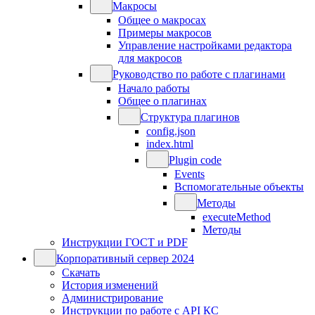
Макросы
Общее о макросах
Примеры макросов
Управление настройками редактора
для макросов
Руководство по работе с плагинами
Начало работы
Общее о плагинах
Структура плагинов
config.json
index.html
Plugin code
Events
Вспомогательные объекты
Методы
executeMethod
Методы
Инструкции ГОСТ и PDF
Корпоративный сервер 2024
Скачать
История изменений
Администрирование
Инструкции по работе с API КС