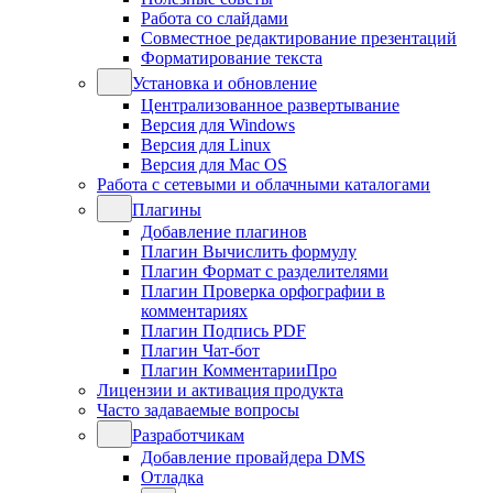
Работа со слайдами
Совместное редактирование презентаций
Форматирование текста
Установка и обновление
Централизованное развертывание
Версия для Windows
Версия для Linux
Версия для Mac OS
Работа с сетевыми и облачными каталогами
Плагины
Добавление плагинов
Плагин Вычислить формулу
Плагин Формат с разделителями
Плагин Проверка орфографии в
комментариях
Плагин Подпись PDF
Плагин Чат-бот
Плагин КомментарииПро
Лицензии и активация продукта
Часто задаваемые вопросы
Разработчикам
Добавление провайдера DMS
Отладка