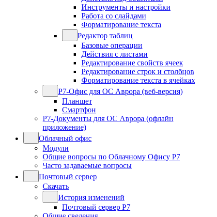
Инструменты и настройки
Работа со слайдами
Форматирование текста
Редактор таблиц
Базовые операции
Действия с листами
Редактирование свойств ячеек
Редактирование строк и столбцов
Форматирование текста в ячейках
Р7-Офис для ОС Аврора (веб-версия)
Планшет
Смартфон
Р7-Документы для ОС Аврора (офлайн
приложение)
Облачный офис
Модули
Общие вопросы по Облачному Офису Р7
Часто задаваемые вопросы
Почтовый сервер
Скачать
История изменений
Почтовый сервер Р7
Общие сведения