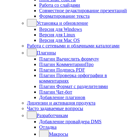
Работа со слайдами
Совместное редактирование презентаций
Форматирование текста
Установка и обновление
Версия для Windows
Версия для Linux
Версия для Mac OS
Работа с сетевыми и облачными каталогами
Плагины
Плагин Вычислить формулу
Плагин КомментарииПро
Плагин Подпись PDF
Плагин Проверка орфографии в
комментариях
Плагин Формат с разделителями
Плагин Чат-бот
Добавление плагинов
Лицензии и активация продукта
Часто задаваемые вопросы
Разработчикам
Добавление провайдера DMS
Отладка
Макросы