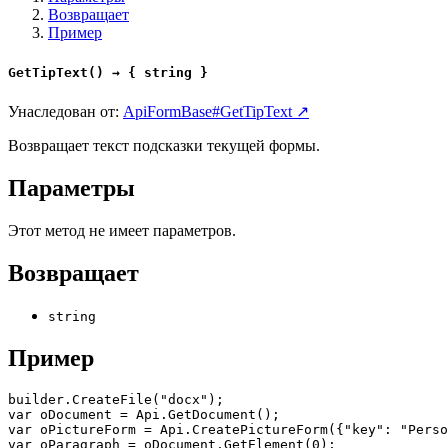
Возвращает
Пример
GetTipText() → { string }
Унаследован от:
ApiFormBase#GetTipText ↗
Возвращает текст подсказки текущей формы.
Параметры
Этот метод не имеет параметров.
Возвращает
string
Пример
builder.CreateFile("docx");

var oDocument = Api.GetDocument();

var oPictureForm = Api.CreatePictureForm({"key": "Perso
var oParagraph = oDocument.GetElement(0);
