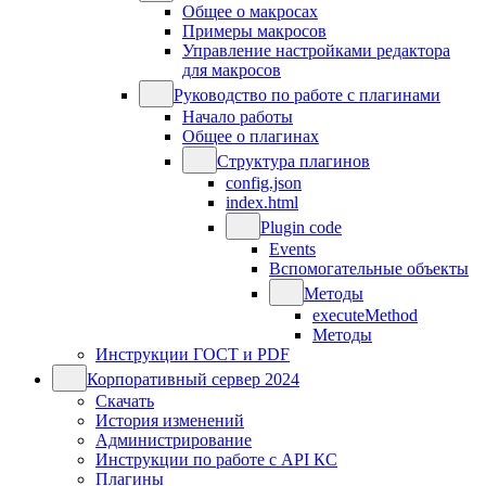
Общее о макросах
Примеры макросов
Управление настройками редактора
для макросов
Руководство по работе с плагинами
Начало работы
Общее о плагинах
Структура плагинов
config.json
index.html
Plugin code
Events
Вспомогательные объекты
Методы
executeMethod
Методы
Инструкции ГОСТ и PDF
Корпоративный сервер 2024
Скачать
История изменений
Администрирование
Инструкции по работе с API КС
Плагины