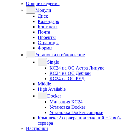
Общие сведения
Модули
Диск
Календарь
Контакты
Почта
Проекты
Страницы
Формы
Установка и обновление
Single
КС24 на ОС Астра Линукс
КС24 на ОС Дебиан
КС24 на ОС РЕД
Middle
High Available
Docker
Миграция КС24
Установка Docker
Установка Docker-compose
Комплекс 2 сервера приложений + 2 веб-
сервера
Настройки