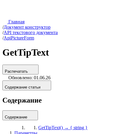
Главная
/
Документ конструктор
/
API текстового документа
/
ApiPictureForm
GetTipText
Распечатать
Обновлено: 01.06.26
Содержание статьи
Содержание
Содержание
GetTipText() → { string }
Параметры