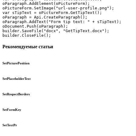
oParagraph.AddElement(oPictureForm);

oPictureForm.SetImage("url-user-profile.png");

var sTipText = oPictureForm.GetTipText();

oParagraph = Api.CreateParagraph();

oParagraph.AddText("Form tip text: " + sTipText);

oDocument.Push(oParagraph);

builder.SaveFile("docx", "GetTipText.docx");

builder.CloseFile();
Рекомендуемые статьи
SetPicturePosition
SetPlaceholderText
SetRespectBorders
SetFormKey
SetTextPr