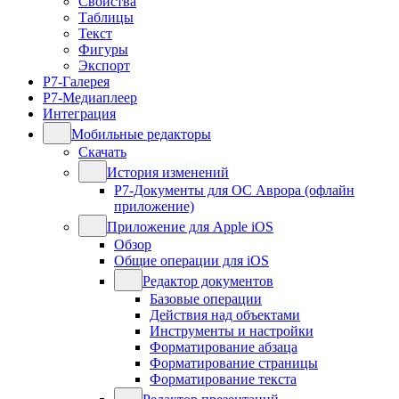
Свойства
Таблицы
Текст
Фигуры
Экспорт
Р7-Галерея
Р7-Медиаплеер
Интеграция
Мобильные редакторы
Скачать
История изменений
Р7-Документы для ОС Аврора (офлайн
приложение)
Приложение для Apple iOS
Обзор
Общие операции для iOS
Редактор документов
Базовые операции
Действия над объектами
Инструменты и настройки
Форматирование абзаца
Форматирование страницы
Форматирование текста