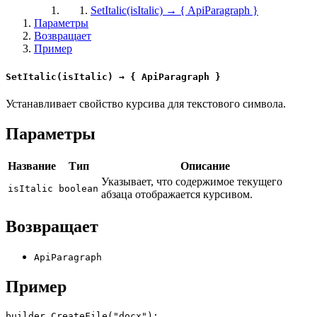
SetItalic(isItalic) → { ApiParagraph }
Параметры
Возвращает
Пример
SetItalic(isItalic) → { ApiParagraph }
Устанавливает свойство курсива для текстового символа.
Параметры
Название
Тип
Описание
Указывает, что содержимое текущего
isItalic
boolean
абзаца отображается курсивом.
Возвращает
ApiParagraph
Пример
builder.CreateFile("docx");
