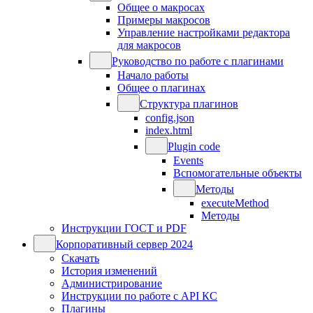
Общее о макросах
Примеры макросов
Управление настройками редактора
для макросов
Руководство по работе с плагинами
Начало работы
Общее о плагинах
Структура плагинов
config.json
index.html
Plugin code
Events
Вспомогательные объекты
Методы
executeMethod
Методы
Инструкции ГОСТ и PDF
Корпоративный сервер 2024
Скачать
История изменений
Администрирование
Инструкции по работе с API КС
Плагины