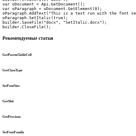
var oDocument = Api.GetDocument();

var oParagraph = oDocument.GetElement(0);

oParagraph.AddText("This is a text run with the font se
oParagraph.SetItalic(true);

builder.SaveFile("docx", "SetItalic.docx");

builder.CloseFile();
Рекомендуемые статьи
GetParentTableCell
GetClassType
SetFontSize
GetShd
GetPrevious
SetFontFamily