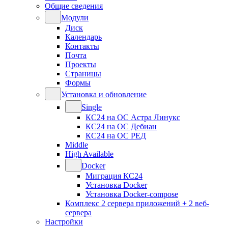
Общие сведения
Модули
Диск
Календарь
Контакты
Почта
Проекты
Страницы
Формы
Установка и обновление
Single
КС24 на ОС Астра Линукс
КС24 на ОС Дебиан
КС24 на ОС РЕД
Middle
High Available
Docker
Миграция КС24
Установка Docker
Установка Docker-compose
Комплекс 2 сервера приложений + 2 веб-
сервера
Настройки