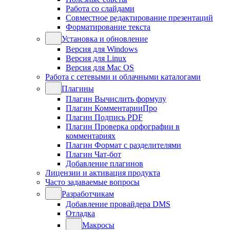
Работа со слайдами
Совместное редактирование презентаций
Форматирование текста
Установка и обновление
Версия для Windows
Версия для Linux
Версия для Mac OS
Работа с сетевыми и облачными каталогами
Плагины
Плагин Вычислить формулу
Плагин КомментарииПро
Плагин Подпись PDF
Плагин Проверка орфографии в
комментариях
Плагин Формат с разделителями
Плагин Чат-бот
Добавление плагинов
Лицензии и активация продукта
Часто задаваемые вопросы
Разработчикам
Добавление провайдера DMS
Отладка
Макросы