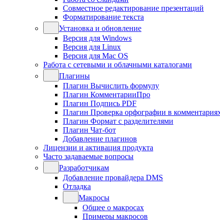
Совместное редактирование презентаций
Форматирование текста
Установка и обновление
Версия для Windows
Версия для Linux
Версия для Mac OS
Работа с сетевыми и облачными каталогами
Плагины
Плагин Вычислить формулу
Плагин КомментарииПро
Плагин Подпись PDF
Плагин Проверка орфографии в комментария
Плагин Формат с разделителями
Плагин Чат-бот
Добавление плагинов
Лицензии и активация продукта
Часто задаваемые вопросы
Разработчикам
Добавление провайдера DMS
Отладка
Макросы
Общее о макросах
Примеры макросов