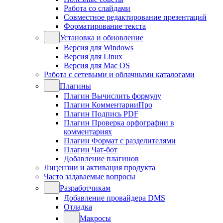
Работа со слайдами
Совместное редактирование презентаций
Форматирование текста
Установка и обновление
Версия для Windows
Версия для Linux
Версия для Mac OS
Работа с сетевыми и облачными каталогами
Плагины
Плагин Вычислить формулу
Плагин КомментарииПро
Плагин Подпись PDF
Плагин Проверка орфографии в
комментариях
Плагин Формат с разделителями
Плагин Чат-бот
Добавление плагинов
Лицензии и активация продукта
Часто задаваемые вопросы
Разработчикам
Добавление провайдера DMS
Отладка
Макросы