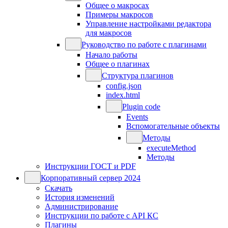
Общее о макросах
Примеры макросов
Управление настройками редактора
для макросов
Руководство по работе с плагинами
Начало работы
Общее о плагинах
Структура плагинов
config.json
index.html
Plugin code
Events
Вспомогательные объекты
Методы
executeMethod
Методы
Инструкции ГОСТ и PDF
Корпоративный сервер 2024
Скачать
История изменений
Администрирование
Инструкции по работе с API КС
Плагины