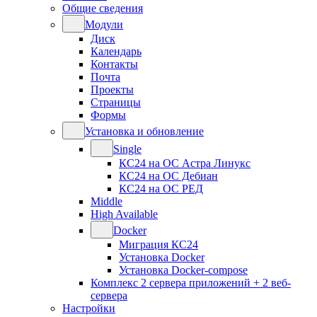
Общие сведения
Модули
Диск
Календарь
Контакты
Почта
Проекты
Страницы
Формы
Установка и обновление
Single
КС24 на ОС Астра Линукс
КС24 на ОС Дебиан
КС24 на ОС РЕД
Middle
High Available
Docker
Миграция КС24
Установка Docker
Установка Docker-compose
Комплекс 2 сервера приложений + 2 веб-
сервера
Настройки