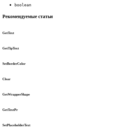
boolean
Рекомендуемые статьи
GetText
GetTipText
SetBorderColor
Clear
GetWrapperShape
GetTextPr
SetPlaceholderText