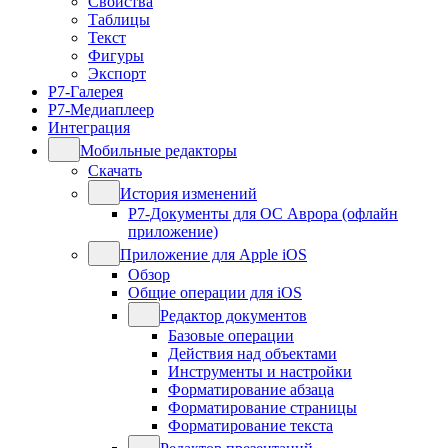
Свойства
Таблицы
Текст
Фигуры
Экспорт
Р7-Галерея
Р7-Медиаплеер
Интеграция
Мобильные редакторы
Скачать
История изменений
Р7-Документы для ОС Аврора (офлайн
приложение)
Приложение для Apple iOS
Обзор
Общие операции для iOS
Редактор документов
Базовые операции
Действия над объектами
Инструменты и настройки
Форматирование абзаца
Форматирование страницы
Форматирование текста