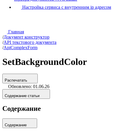
Настройка сервиса с внутренним ip адресом
Главная
/
Документ конструктор
/
API текстового документа
/
ApiComplexForm
SetBackgroundColor
Распечатать
Обновлено: 01.06.26
Содержание статьи
Содержание
Содержание