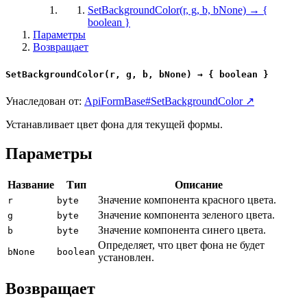
SetBackgroundColor(r, g, b, bNone) → {
boolean }
Параметры
Возвращает
SetBackgroundColor(r, g, b, bNone) → { boolean }
Унаследован от:
ApiFormBase#SetBackgroundColor ↗
Устанавливает цвет фона для текущей формы.
Параметры
Название
Тип
Описание
Значение компонента красного цвета.
r
byte
Значение компонента зеленого цвета.
g
byte
Значение компонента синего цвета.
b
byte
Определяет, что цвет фона не будет
bNone
boolean
установлен.
Возвращает