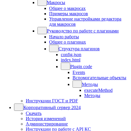
Макросы
Общее о макросах
Примеры макросов
Управление настройками редактора
для макросов
Руководство по работе с плагинами
Начало работы
Общее о плагинах
Структура плагинов
config.json
index.html
Plugin code
Events
Вспомогательные объекты
Методы
executeMethod
Методы
Инструкции ГОСТ и PDF
Корпоративный сервер 2024
Скачать
История изменений
Администрирование
Инструкции по работе с API КС