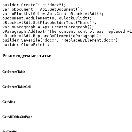
builder.CreateFile("docx");

var oDocument = Api.GetDocument();

var oBlockLvlSdt = Api.CreateBlockLvlSdt();

oDocument.AddElement(0, oBlockLvlSdt);

oBlockLvlSdt.SetPlaceholderText("Name");

var oParagraph = Api.CreateParagraph();

oParagraph.AddText("The content control was replaced wi
oBlockLvlSdt.ReplaceByElement(oParagraph);

builder.SaveFile("docx", "ReplaceByElement.docx");

builder.CloseFile();
Рекомендуемые статьи
GetParentTable
GetParentTableCell
GetAlias
GetAllTablesOnPage
SetTextPr