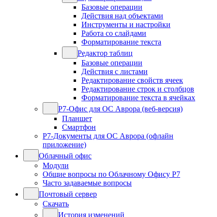
Базовые операции
Действия над объектами
Инструменты и настройки
Работа со слайдами
Форматирование текста
Редактор таблиц
Базовые операции
Действия с листами
Редактирование свойств ячеек
Редактирование строк и столбцов
Форматирование текста в ячейках
Р7-Офис для ОС Аврора (веб-версия)
Планшет
Смартфон
Р7-Документы для ОС Аврора (офлайн
приложение)
Облачный офис
Модули
Общие вопросы по Облачному Офису Р7
Часто задаваемые вопросы
Почтовый сервер
Скачать
История изменений