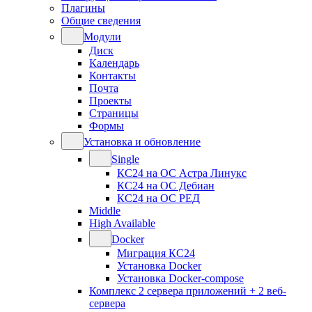
Плагины
Общие сведения
Модули
Диск
Календарь
Контакты
Почта
Проекты
Страницы
Формы
Установка и обновление
Single
КС24 на ОС Астра Линукс
КС24 на ОС Дебиан
КС24 на ОС РЕД
Middle
High Available
Docker
Миграция КС24
Установка Docker
Установка Docker-compose
Комплекс 2 сервера приложений + 2 веб-
сервера