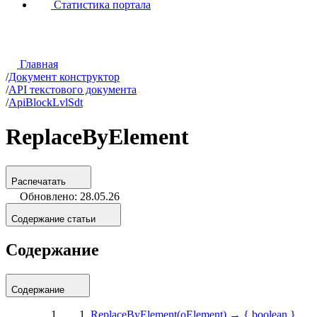
Статистика портала
Главная
/
Документ конструктор
/
API текстового документа
/
ApiBlockLvlSdt
ReplaceByElement
Распечатать
Обновлено: 28.05.26
Содержание статьи
Содержание
Содержание
ReplaceByElement(oElement) → { boolean }