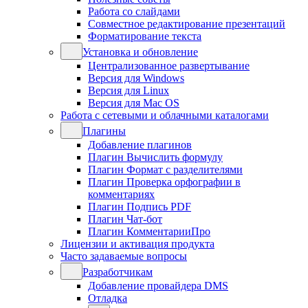
Работа со слайдами
Совместное редактирование презентаций
Форматирование текста
Установка и обновление
Централизованное развертывание
Версия для Windows
Версия для Linux
Версия для Mac OS
Работа с сетевыми и облачными каталогами
Плагины
Добавление плагинов
Плагин Вычислить формулу
Плагин Формат с разделителями
Плагин Проверка орфографии в
комментариях
Плагин Подпись PDF
Плагин Чат-бот
Плагин КомментарииПро
Лицензии и активация продукта
Часто задаваемые вопросы
Разработчикам
Добавление провайдера DMS
Отладка