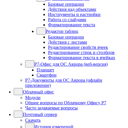
Базовые операции
Действия над объектами
Инструменты и настройки
Работа со слайдами
Форматирование текста
Редактор таблиц
Базовые операции
Действия с листами
Редактирование свойств ячеек
Редактирование строк и столбцов
Форматирование текста в ячейках
Р7-Офис для ОС Аврора (веб-версия)
Планшет
Смартфон
Р7-Документы для ОС Аврора (офлайн
приложение)
Облачный офис
Модули
Общие вопросы по Облачному Офису Р7
Часто задаваемые вопросы
Почтовый сервер
Скачать
История изменений