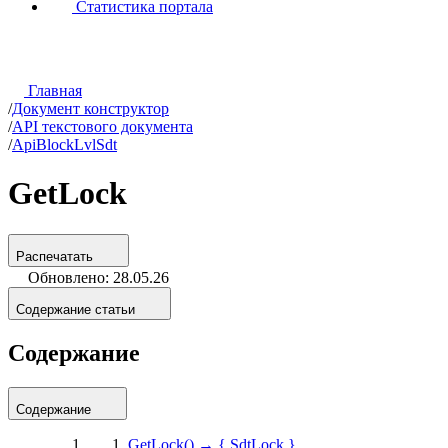
Статистика портала
Главная
/
Документ конструктор
/
API текстового документа
/
ApiBlockLvlSdt
GetLock
Распечатать
Обновлено: 28.05.26
Содержание статьи
Содержание
Содержание
GetLock() → { SdtLock }