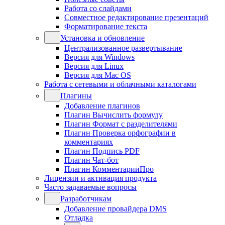
Работа со слайдами
Совместное редактирование презентаций
Форматирование текста
Установка и обновление
Централизованное развертывание
Версия для Windows
Версия для Linux
Версия для Mac OS
Работа с сетевыми и облачными каталогами
Плагины
Добавление плагинов
Плагин Вычислить формулу
Плагин Формат с разделителями
Плагин Проверка орфографии в
комментариях
Плагин Подпись PDF
Плагин Чат-бот
Плагин КомментарииПро
Лицензии и активация продукта
Часто задаваемые вопросы
Разработчикам
Добавление провайдера DMS
Отладка