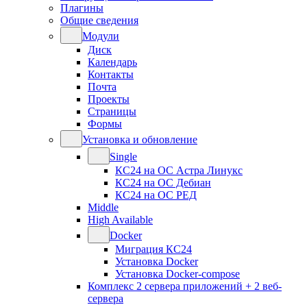
Плагины
Общие сведения
Модули
Диск
Календарь
Контакты
Почта
Проекты
Страницы
Формы
Установка и обновление
Single
КС24 на ОС Астра Линукс
КС24 на ОС Дебиан
КС24 на ОС РЕД
Middle
High Available
Docker
Миграция КС24
Установка Docker
Установка Docker-compose
Комплекс 2 сервера приложений + 2 веб-
сервера