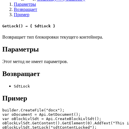
Параметры
Возвращает
Пример
GetLock() → { SdtLock }
Возвращает тип блокировки текущего контейнера.
Параметры
Этот метод не имеет параметров.
Возвращает
SdtLock
Пример
builder.CreateFile("docx");

var oDocument = Api.GetDocument();

var oBlockLvlSdt = Api.CreateBlockLvlSdt();

oBlockLvlSdt.GetContent().GetElement(0).AddText("This i
oBlockLvlSdt.SetLock("sdtContentLocked");
