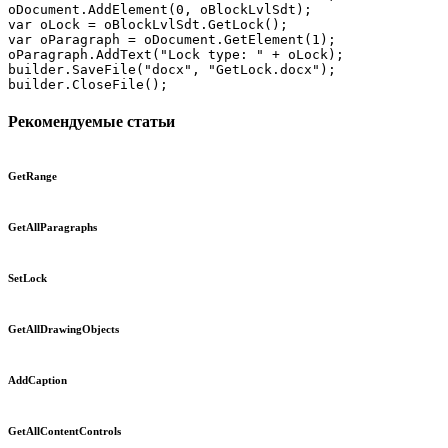
oDocument.AddElement(0, oBlockLvlSdt);

var oLock = oBlockLvlSdt.GetLock();

var oParagraph = oDocument.GetElement(1);

oParagraph.AddText("Lock type: " + oLock);

builder.SaveFile("docx", "GetLock.docx");

builder.CloseFile();
Рекомендуемые статьи
GetRange
GetAllParagraphs
SetLock
GetAllDrawingObjects
AddCaption
GetAllContentControls