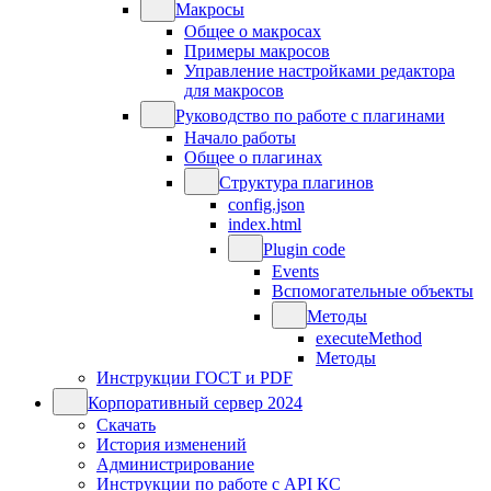
Макросы
Общее о макросах
Примеры макросов
Управление настройками редактора
для макросов
Руководство по работе с плагинами
Начало работы
Общее о плагинах
Структура плагинов
config.json
index.html
Plugin code
Events
Вспомогательные объекты
Методы
executeMethod
Методы
Инструкции ГОСТ и PDF
Корпоративный сервер 2024
Скачать
История изменений
Администрирование
Инструкции по работе с API КС