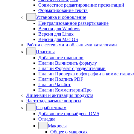
Совместное редактирование презентаций
Форматирование текста
Установка и обновление
Централизованное развертывание
Версия для Windows
Версия для Linux
Версия для Mac OS
Работа с сетевыми и облачными каталогами
Плагины
Добавление плагинов
Плагин Вычислить формулу
Плагин Формат с разделителями
Плагин Проверка орфографии в комментария
Плагин Подпись PDF
Плагин Чат-бот
Плагин КомментарииПро
Лицензии и активация продукта
Часто задаваемые вопросы
Разработчикам
Добавление провайдера DMS
Отладка
Макросы
Общее о макросах